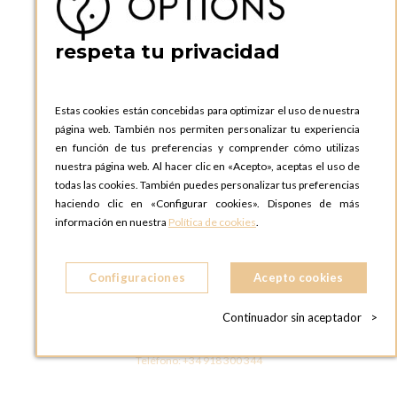
ESPAñA
Teléfono:
+34 935 724 041
respeta tu privacidad
OPTIONS BARCELONA SHOWROOM
c/ Laforja, 102
08021 BARCELONA
Estas cookies están concebidas para optimizar el uso de nuestra
ESPAñA
página web. También nos permiten personalizar tu experiencia
Teléfono:
+34 935 724 041
en función de tus preferencias y comprender cómo utilizas
nuestra página web. Al hacer clic en «Acepto», aceptas el uso de
OPTIONS MADRID
todas las cookies. También puedes personalizar tus preferencias
C. Lucio Emilio Cándido, 6,
haciendo clic en «Configurar cookies». Dispones de más
28803 Alcalá de Henares, Madrid
información en nuestra
Política de cookies
.
ESPAñA
Teléfono:
+34 918 300 344
Configuraciones
Acepto cookies
OPTIONS MADRID SHOWROOM
C/ Bárbara de Braganza, 2
Continuador sin aceptador
>
28004 MADRID
ESPAñA
Teléfono:
+34 918 300 344