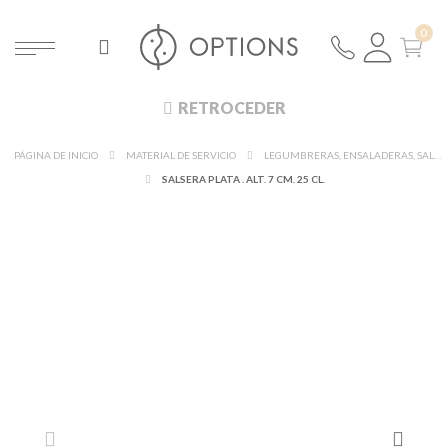
RETROCEDER
PÁGINA DE INICIO
MATERIAL DE SERVICIO
LEGUMBRERAS, ENSALADERAS, SALSERAS Y CAMPANAS
SALSERA PLATA . ALT. 7 CM. 25 CL.