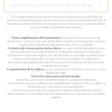
* En cumplimiento de lo previsto en el artículo 21 de la Ley 34/2002 de
Servicios de la Sociedad de la Información y Comercio Electrónico (LSSI), al
introducir su dirección de correo electrónico, usted da su consentimiento
para suscribirse al boletín informativo.
Fines y legitimación del tratamiento:
envío de comunicaciones de
productos o servicios a través del Boletín de Noticias al que se ha suscrito
(con el consentimiento del interesado, art. 6.1.a GDPR).
Criterios de conservación de los datos:
se conservarán durante no más
tiempo del necesario para mantener el fin del tratamiento o mientras
existan prescripciones legales que dictaminen su custodia y cuando ya no
sea necesario para ello, se suprimirán con medidas de seguridad
adecuadas para garantizar la anonimización de los datos o la destrucción
total de los mismos.
Comunicación de los datos:
no se comunicarán los datos a terceros, salvo
obligación legal.
Derechos que asisten al Interesado:
- Derecho a retirar el consentimiento en cualquier momento.
- Derecho de acceso, rectificación, portabilidad y supresión de sus datos, y
de limitación u oposición a su tratamiento.
- Derecho a presentar una reclamación ante la Autoridad de control
(www.aepd.es) si considera que el tratamiento no se ajusta a la normativa
vigente.