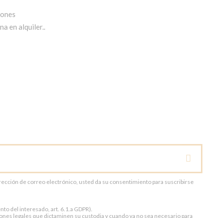
iones
a en alquiler..
dirección de correo electrónico, usted da su consentimiento para suscribirse
to del interesado, art. 6.1.a GDPR).
ones legales que dictaminen su custodia y cuando ya no sea necesario para