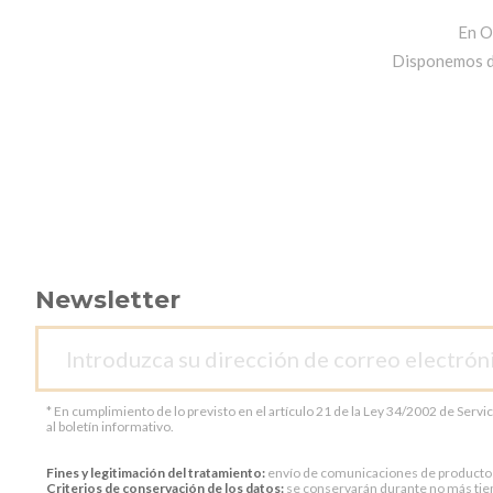
En O
Disponemos de 
Newsletter
* En cumplimiento de lo previsto en el artículo 21 de la Ley 34/2002 de Servi
al boletín informativo.
Fines y legitimación del tratamiento:
envío de comunicaciones de productos o 
Criterios de conservación de los datos:
se conservarán durante no más tiem