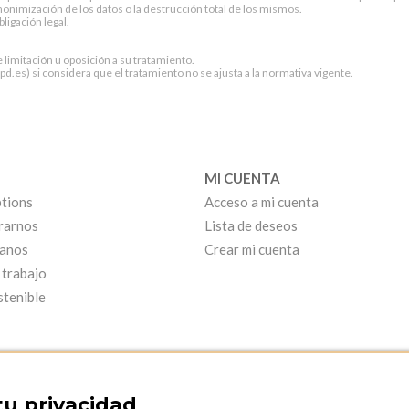
onimización de los datos o la destrucción total de los mismos.
ligación legal.
e limitación u oposición a su tratamiento.
.es) si considera que el tratamiento no se ajusta a la normativa vigente.
MI CUENTA
tions
Acceso a mi cuenta
rarnos
Lista de deseos
anos
Crear mi cuenta
 trabajo
stenible
tu privacidad