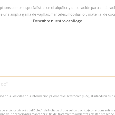
ptions somos especialistas en el alquiler y decoración para celebrac
una amplia gama de vajillas, manteles, mobiliario y material de cocin
¡Descubre nuestro catálogo!
cios de la Sociedad de la Información y Comercio Electrónico (LSSI), al introducir su 
servicios a través del Boletín de Noticias al que se ha suscrito (con el consentimien
po del necesario para mantener el fin del tratamiento o mientras existan prescripci