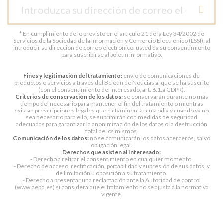
* En cumplimiento de lo previsto en el artículo 21 de la Ley 34/2002 de
Servicios de la Sociedad de la Información y Comercio Electrónico (LSSI), al
introducir su dirección de correo electrónico, usted da su consentimiento
para suscribirse al boletín informativo.
Fines y legitimación del tratamiento:
envío de comunicaciones de
productos o servicios a través del Boletín de Noticias al que se ha suscrito
(con el consentimiento del interesado, art. 6.1.a GDPR).
Criterios de conservación de los datos:
se conservarán durante no más
tiempo del necesario para mantener el fin del tratamiento o mientras
existan prescripciones legales que dictaminen su custodia y cuando ya no
sea necesario para ello, se suprimirán con medidas de seguridad
adecuadas para garantizar la anonimización de los datos o la destrucción
total de los mismos.
Comunicación de los datos:
no se comunicarán los datos a terceros, salvo
obligación legal.
Derechos que asisten al Interesado:
- Derecho a retirar el consentimiento en cualquier momento.
- Derecho de acceso, rectificación, portabilidad y supresión de sus datos, y
de limitación u oposición a su tratamiento.
- Derecho a presentar una reclamación ante la Autoridad de control
(www.aepd.es) si considera que el tratamiento no se ajusta a la normativa
vigente.