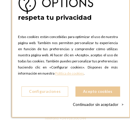
ESPAñA
Teléfono:
+34 935 724 041
respeta tu privacidad
OPTIONS BARCELONA SHOWROOM
c/ Laforja, 102
08021 BARCELONA
Estas cookies están concebidas para optimizar el uso de nuestra
ESPAñA
página web. También nos permiten personalizar tu experiencia
Teléfono:
+34 935 724 041
en función de tus preferencias y comprender cómo utilizas
nuestra página web. Al hacer clic en «Acepto», aceptas el uso de
OPTIONS MADRID
todas las cookies. También puedes personalizar tus preferencias
C. Lucio Emilio Cándido, 6,
haciendo clic en «Configurar cookies». Dispones de más
28803 Alcalá de Henares, Madrid
información en nuestra
Política de cookies
.
ESPAñA
Teléfono:
+34 918 300 344
Configuraciones
Acepto cookies
OPTIONS MADRID SHOWROOM
C/ Bárbara de Braganza, 2
Continuador sin aceptador
>
28004 MADRID
ESPAñA
Teléfono:
+34 918 300 344