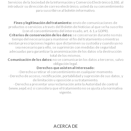
Servicios de la Sociedad de la Información y Comercio Electrónico (LSSI), al
introducir su dirección de correo electrónico, usted da su consentimiento
para suscribirse al boletín informativo.
Fines y legitimación del tratamiento:
envío de comunicaciones de
productos o servicios a través del Boletín de Noticias al que se ha suscrito
(con el consentimiento del interesado, art. 6.1.a GDPR).
Criterios de conservación de los datos:
se conservarán durante no más
tiempo del necesario para mantener el fin del tratamiento o mientras
existan prescripciones legales que dictaminen su custodia y cuando ya no
sea necesario para ello, se suprimirán con medidas de seguridad
adecuadas para garantizar la anonimización de los datos o la destrucción
total de los mismos.
Comunicación de los datos:
no se comunicarán los datos a terceros, salvo
obligación legal.
Derechos que asisten al Interesado:
- Derecho a retirar el consentimiento en cualquier momento.
- Derecho de acceso, rectificación, portabilidad y supresión de sus datos, y
de limitación u oposición a su tratamiento.
- Derecho a presentar una reclamación ante la Autoridad de control
(www.aepd.es) si considera que el tratamiento no se ajusta a la normativa
vigente.
ACERCA DE