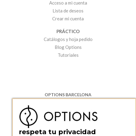
Acceso a mi cuenta
Lista de deseos
Crear mi cuenta
PRÁCTICO
Catálogos y hoja pedido
Blog Options
Tutoriales
OPTIONS BARCELONA
P.I. Can Bernades-Subirà, C/ Ripollès, 12
08130 Santa Perpetua de Moguda, Barcelona
ESPAñA
Teléfono:
+34 935 724 041
respeta tu privacidad
OPTIONS BARCELONA SHOWROOM