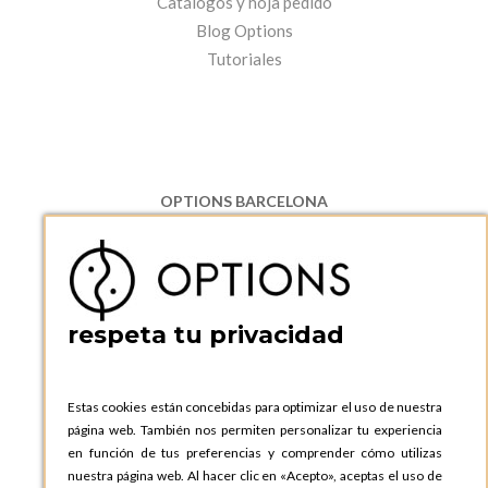
Catálogos y hoja pedido
Blog Options
Tutoriales
OPTIONS BARCELONA
P.I. Can Bernades-Subirà, C/ Ripollès, 12
08130 Santa Perpetua de Moguda, Barcelona
ESPAñA
Teléfono:
+34 935 724 041
respeta tu privacidad
OPTIONS BARCELONA SHOWROOM
c/ Laforja, 102
08021 BARCELONA
Estas cookies están concebidas para optimizar el uso de nuestra
ESPAñA
página web. También nos permiten personalizar tu experiencia
Teléfono:
+34 935 724 041
en función de tus preferencias y comprender cómo utilizas
nuestra página web. Al hacer clic en «Acepto», aceptas el uso de
OPTIONS MADRID