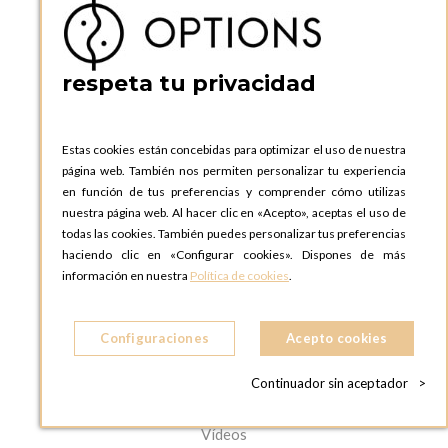
ACERCA DE
Ayuda y preguntas frecuentes
respeta tu privacidad
Mapa web
Aviso legal
CGV
Estas cookies están concebidas para optimizar el uso de nuestra
Política de privacidad
página web. También nos permiten personalizar tu experiencia
Política de privacidad Redes
en función de tus preferencias y comprender cómo utilizas
Sociales
nuestra página web. Al hacer clic en «Acepto», aceptas el uso de
todas las cookies. También puedes personalizar tus preferencias
LA EMPRESA
haciendo clic en «Configurar cookies». Dispones de más
información en nuestra
Política de cookies
.
La empresa Options
Dónde encontrarnos
Recursos Humanos
Configuraciones
Acepto cookies
Las ofertas de trabajo
Desarrollo Sostenible
Continuador sin aceptador
>
Prensa
Vídeos