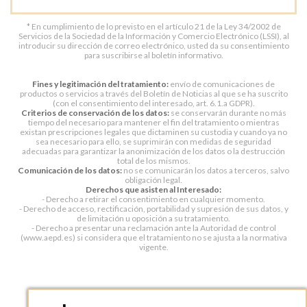
* En cumplimiento de lo previsto en el artículo 21 de la Ley 34/2002 de
Servicios de la Sociedad de la Información y Comercio Electrónico (LSSI), al
introducir su dirección de correo electrónico, usted da su consentimiento
para suscribirse al boletín informativo.
Fines y legitimación del tratamiento:
envío de comunicaciones de
productos o servicios a través del Boletín de Noticias al que se ha suscrito
(con el consentimiento del interesado, art. 6.1.a GDPR).
Criterios de conservación de los datos:
se conservarán durante no más
tiempo del necesario para mantener el fin del tratamiento o mientras
existan prescripciones legales que dictaminen su custodia y cuando ya no
sea necesario para ello, se suprimirán con medidas de seguridad
adecuadas para garantizar la anonimización de los datos o la destrucción
total de los mismos.
Comunicación de los datos:
no se comunicarán los datos a terceros, salvo
obligación legal.
Derechos que asisten al Interesado:
- Derecho a retirar el consentimiento en cualquier momento.
- Derecho de acceso, rectificación, portabilidad y supresión de sus datos, y
de limitación u oposición a su tratamiento.
- Derecho a presentar una reclamación ante la Autoridad de control
(www.aepd.es) si considera que el tratamiento no se ajusta a la normativa
vigente.