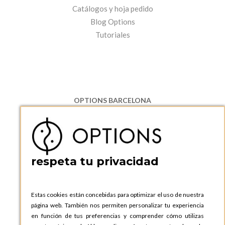
Catálogos y hoja pedido
Blog Options
Tutoriales
OPTIONS BARCELONA
P.I. Can Bernades-Subirà, C/ Ripollès, 12
08130 Santa Perpetua de Moguda, Barcelona
ESPAñA
Teléfono:
+34 935 724 041
respeta tu privacidad
OPTIONS BARCELONA SHOWROOM
c/ Laforja, 102
08021 BARCELONA
Estas cookies están concebidas para optimizar el uso de nuestra
ESPAñA
página web. También nos permiten personalizar tu experiencia
Teléfono:
+34 935 724 041
en función de tus preferencias y comprender cómo utilizas