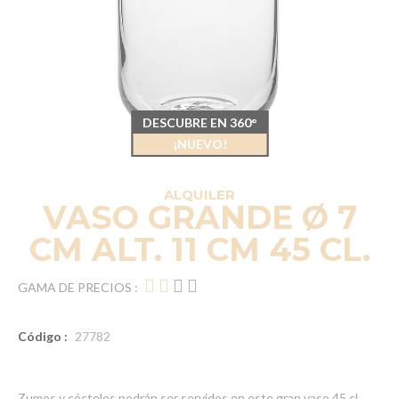
DESCUBRE EN 360°
¡NUEVO!
ALQUILER
VASO GRANDE Ø 7
CM ALT. 11 CM 45 CL.
GAMA DE PRECIOS :
Código :
27782
Zumos y cócteles podrán ser servidos en este gran vaso 45 cl