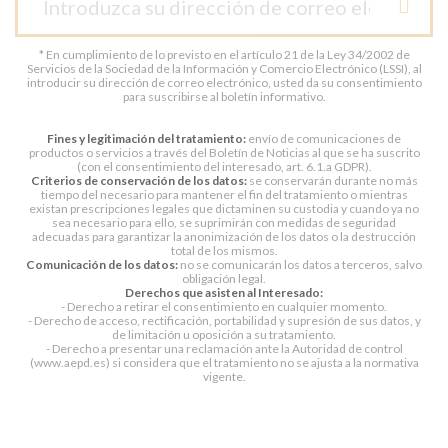
* En cumplimiento de lo previsto en el artículo 21 de la Ley 34/2002 de
Servicios de la Sociedad de la Información y Comercio Electrónico (LSSI), al
introducir su dirección de correo electrónico, usted da su consentimiento
para suscribirse al boletín informativo.
Fines y legitimación del tratamiento:
envío de comunicaciones de
productos o servicios a través del Boletín de Noticias al que se ha suscrito
(con el consentimiento del interesado, art. 6.1.a GDPR).
Criterios de conservación de los datos:
se conservarán durante no más
tiempo del necesario para mantener el fin del tratamiento o mientras
existan prescripciones legales que dictaminen su custodia y cuando ya no
sea necesario para ello, se suprimirán con medidas de seguridad
adecuadas para garantizar la anonimización de los datos o la destrucción
total de los mismos.
Comunicación de los datos:
no se comunicarán los datos a terceros, salvo
obligación legal.
Derechos que asisten al Interesado:
- Derecho a retirar el consentimiento en cualquier momento.
- Derecho de acceso, rectificación, portabilidad y supresión de sus datos, y
de limitación u oposición a su tratamiento.
- Derecho a presentar una reclamación ante la Autoridad de control
(www.aepd.es) si considera que el tratamiento no se ajusta a la normativa
vigente.