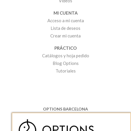
Vídeos
MI CUENTA
Acceso a mi cuenta
Lista de deseos
Crear mi cuenta
PRÁCTICO
Catálogos y hoja pedido
Blog Options
Tutoriales
OPTIONS BARCELONA
P.I. Can Bernades-Subirà, C/ Ripollès, 12
08130 Santa Perpetua de Moguda, Barcelona
ESPAñA