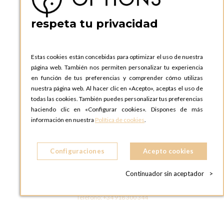
Teléfono:
+34 935 724 041
respeta tu privacidad
OPTIONS BARCELONA SHOWROOM
c/ Laforja, 102
08021 BARCELONA
Estas cookies están concebidas para optimizar el uso de nuestra
ESPAñA
página web. También nos permiten personalizar tu experiencia
Teléfono:
+34 935 724 041
en función de tus preferencias y comprender cómo utilizas
nuestra página web. Al hacer clic en «Acepto», aceptas el uso de
OPTIONS MADRID
todas las cookies. También puedes personalizar tus preferencias
C. Lucio Emilio Cándido, 6,
haciendo clic en «Configurar cookies». Dispones de más
28803 Alcalá de Henares, Madrid
información en nuestra
Política de cookies
.
ESPAñA
Teléfono:
+34 918 300 344
Configuraciones
Acepto cookies
OPTIONS MADRID SHOWROOM
C/ Bárbara de Braganza, 2
Continuador sin aceptador
>
28004 MADRID
ESPAñA
Teléfono:
+34 918 300 344