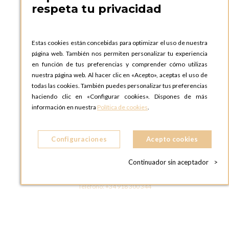
respeta tu privacidad
OPTIONS BARCELONA SHOWROOM
c/ Laforja, 102
08021 BARCELONA
Estas cookies están concebidas para optimizar el uso de nuestra
ESPAñA
página web. También nos permiten personalizar tu experiencia
Teléfono:
+34 935 724 041
en función de tus preferencias y comprender cómo utilizas
nuestra página web. Al hacer clic en «Acepto», aceptas el uso de
OPTIONS MADRID
todas las cookies. También puedes personalizar tus preferencias
C. Lucio Emilio Cándido, 6,
haciendo clic en «Configurar cookies». Dispones de más
28803 Alcalá de Henares, Madrid
información en nuestra
Política de cookies
.
ESPAñA
Teléfono:
+34 918 300 344
Configuraciones
Acepto cookies
OPTIONS MADRID SHOWROOM
C/ Bárbara de Braganza, 2
Continuador sin aceptador
>
28004 MADRID
ESPAñA
Teléfono:
+34 918 300 344