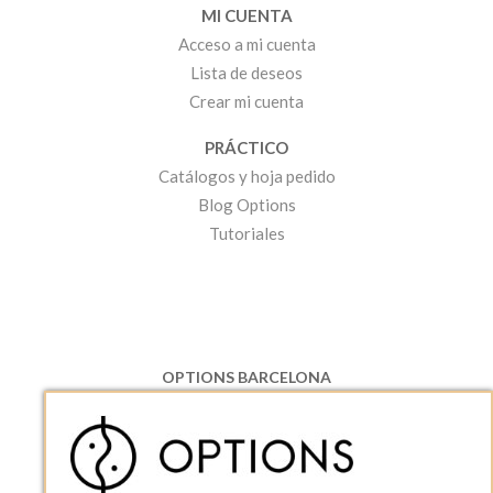
MI CUENTA
Acceso a mi cuenta
Lista de deseos
Crear mi cuenta
PRÁCTICO
Catálogos y hoja pedido
Blog Options
Tutoriales
OPTIONS BARCELONA
P.I. Can Bernades-Subirà, C/ Ripollès, 12
08130 Santa Perpetua de Moguda, Barcelona
ESPAñA
Teléfono:
+34 935 724 041