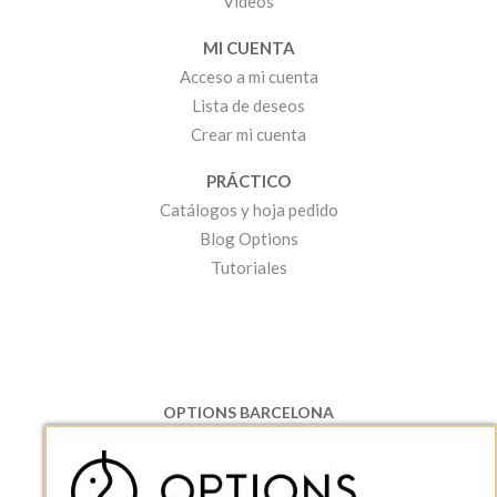
Vídeos
MI CUENTA
Acceso a mi cuenta
Lista de deseos
Crear mi cuenta
PRÁCTICO
Catálogos y hoja pedido
Blog Options
Tutoriales
OPTIONS BARCELONA
P.I. Can Bernades-Subirà, C/ Ripollès, 12
08130 Santa Perpetua de Moguda, Barcelona
ESPAñA