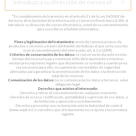
* En cumplimiento de lo previsto en el artículo 21 de la Ley 34/2002 de
Servicios de la Sociedad de la Información y Comercio Electrónico (LSSI), al
introducir su dirección de correo electrónico, usted da su consentimiento
para suscribirse al boletín informativo.
Fines y legitimación del tratamiento:
envío de comunicaciones de
productos o servicios a través del Boletín de Noticias al que se ha suscrito
(con el consentimiento del interesado, art. 6.1.a GDPR).
Criterios de conservación de los datos:
se conservarán durante no más
tiempo del necesario para mantener el fin del tratamiento o mientras
existan prescripciones legales que dictaminen su custodia y cuando ya no
sea necesario para ello, se suprimirán con medidas de seguridad
adecuadas para garantizar la anonimización de los datos o la destrucción
total de los mismos.
Comunicación de los datos:
no se comunicarán los datos a terceros, salvo
obligación legal.
Derechos que asisten al Interesado:
- Derecho a retirar el consentimiento en cualquier momento.
- Derecho de acceso, rectificación, portabilidad y supresión de sus datos, y
de limitación u oposición a su tratamiento.
- Derecho a presentar una reclamación ante la Autoridad de control
(www.aepd.es) si considera que el tratamiento no se ajusta a la normativa
vigente.