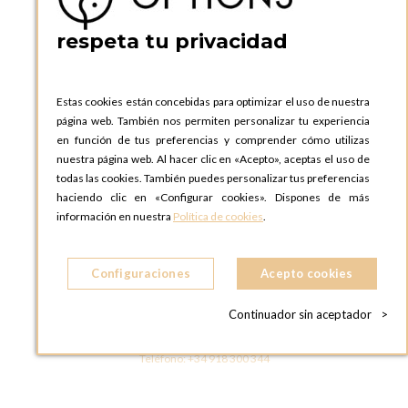
Teléfono:
+34 935 724 041
respeta tu privacidad
OPTIONS BARCELONA SHOWROOM
c/ Laforja, 102
08021 BARCELONA
Estas cookies están concebidas para optimizar el uso de nuestra
ESPAñA
página web. También nos permiten personalizar tu experiencia
Teléfono:
+34 935 724 041
en función de tus preferencias y comprender cómo utilizas
nuestra página web. Al hacer clic en «Acepto», aceptas el uso de
OPTIONS MADRID
todas las cookies. También puedes personalizar tus preferencias
C. Lucio Emilio Cándido, 6,
haciendo clic en «Configurar cookies». Dispones de más
28803 Alcalá de Henares, Madrid
información en nuestra
Política de cookies
.
ESPAñA
Teléfono:
+34 918 300 344
Configuraciones
Acepto cookies
OPTIONS MADRID SHOWROOM
C/ Bárbara de Braganza, 2
Continuador sin aceptador
>
28004 MADRID
ESPAñA
Teléfono:
+34 918 300 344