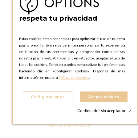
ESPAñA
Teléfono:
+34 935 724 041
respeta tu privacidad
OPTIONS BARCELONA SHOWROOM
c/ Laforja, 102
08021 BARCELONA
Estas cookies están concebidas para optimizar el uso de nuestra
ESPAñA
página web. También nos permiten personalizar tu experiencia
Teléfono:
+34 935 724 041
en función de tus preferencias y comprender cómo utilizas
nuestra página web. Al hacer clic en «Acepto», aceptas el uso de
OPTIONS MADRID
todas las cookies. También puedes personalizar tus preferencias
C. Lucio Emilio Cándido, 6,
haciendo clic en «Configurar cookies». Dispones de más
28803 Alcalá de Henares, Madrid
información en nuestra
Política de cookies
.
ESPAñA
Teléfono:
+34 918 300 344
Configuraciones
Acepto cookies
OPTIONS MADRID SHOWROOM
C/ Bárbara de Braganza, 2
Continuador sin aceptador
>
28004 MADRID
ESPAñA
Teléfono:
+34 918 300 344