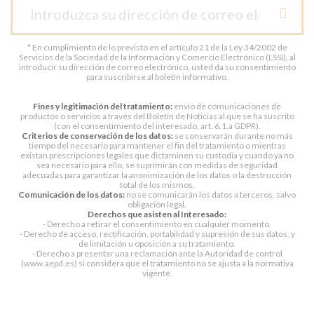
* En cumplimiento de lo previsto en el artículo 21 de la Ley 34/2002 de
Servicios de la Sociedad de la Información y Comercio Electrónico (LSSI), al
introducir su dirección de correo electrónico, usted da su consentimiento
para suscribirse al boletín informativo.
Fines y legitimación del tratamiento:
envío de comunicaciones de
productos o servicios a través del Boletín de Noticias al que se ha suscrito
(con el consentimiento del interesado, art. 6.1.a GDPR).
Criterios de conservación de los datos:
se conservarán durante no más
tiempo del necesario para mantener el fin del tratamiento o mientras
existan prescripciones legales que dictaminen su custodia y cuando ya no
sea necesario para ello, se suprimirán con medidas de seguridad
adecuadas para garantizar la anonimización de los datos o la destrucción
total de los mismos.
Comunicación de los datos:
no se comunicarán los datos a terceros, salvo
obligación legal.
Derechos que asisten al Interesado:
- Derecho a retirar el consentimiento en cualquier momento.
- Derecho de acceso, rectificación, portabilidad y supresión de sus datos, y
de limitación u oposición a su tratamiento.
- Derecho a presentar una reclamación ante la Autoridad de control
(www.aepd.es) si considera que el tratamiento no se ajusta a la normativa
vigente.