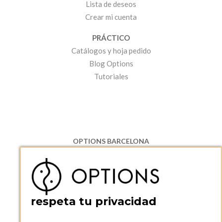
Lista de deseos
Crear mi cuenta
PRÁCTICO
Catálogos y hoja pedido
Blog Options
Tutoriales
OPTIONS BARCELONA
P.I. Can Bernades-Subirà, C/ Ripollès, 12
08130 Santa Perpetua de Moguda, Barcelona
ESPAñA
Teléfono:
+34 935 724 041
respeta tu privacidad
OPTIONS BARCELONA SHOWROOM
c/ Laforja, 102