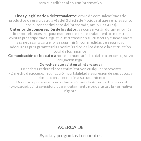
para suscribirse al boletín informativo.
Fines y legitimación del tratamiento:
envío de comunicaciones de
productos o servicios a través del Boletín de Noticias al que se ha suscrito
(con el consentimiento del interesado, art. 6.1.a GDPR).
Criterios de conservación de los datos:
se conservarán durante no más
tiempo del necesario para mantener el fin del tratamiento o mientras
existan prescripciones legales que dictaminen su custodia y cuando ya no
sea necesario para ello, se suprimirán con medidas de seguridad
adecuadas para garantizar la anonimización de los datos o la destrucción
total de los mismos.
Comunicación de los datos:
no se comunicarán los datos a terceros, salvo
obligación legal.
Derechos que asisten al Interesado:
- Derecho a retirar el consentimiento en cualquier momento.
- Derecho de acceso, rectificación, portabilidad y supresión de sus datos, y
de limitación u oposición a su tratamiento.
- Derecho a presentar una reclamación ante la Autoridad de control
(www.aepd.es) si considera que el tratamiento no se ajusta a la normativa
vigente.
ACERCA DE
Ayuda y preguntas frecuentes