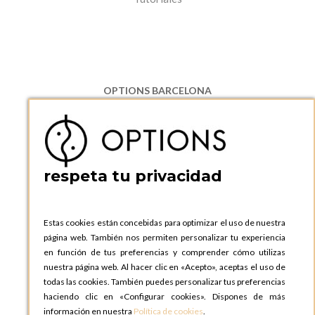
OPTIONS BARCELONA
P.I. Can Bernades-Subirà, C/ Ripollès, 12
08130 Santa Perpetua de Moguda, Barcelona
ESPAñA
Teléfono:
+34 935 724 041
respeta tu privacidad
OPTIONS BARCELONA SHOWROOM
c/ Laforja, 102
08021 BARCELONA
Estas cookies están concebidas para optimizar el uso de nuestra
ESPAñA
página web. También nos permiten personalizar tu experiencia
Teléfono:
+34 935 724 041
en función de tus preferencias y comprender cómo utilizas
nuestra página web. Al hacer clic en «Acepto», aceptas el uso de
OPTIONS MADRID
todas las cookies. También puedes personalizar tus preferencias
C. Lucio Emilio Cándido, 6,
haciendo clic en «Configurar cookies». Dispones de más
28803 Alcalá de Henares, Madrid
información en nuestra
Política de cookies
.