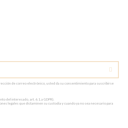
dirección de correo electrónico, usted da su consentimiento para suscribirse
to del interesado, art. 6.1.a GDPR).
ones legales que dictaminen su custodia y cuando ya no sea necesario para