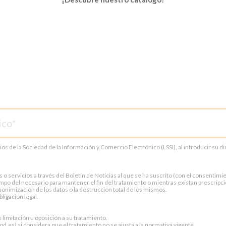
cios de la Sociedad de la Información y Comercio Electrónico (LSSI), al introducir su 
servicios a través del Boletín de Noticias al que se ha suscrito (con el consentimien
po del necesario para mantener el fin del tratamiento o mientras existan prescripci
onimización de los datos o la destrucción total de los mismos.
ligación legal.
e limitación u oposición a su tratamiento.
.es) si considera que el tratamiento no se ajusta a la normativa vigente.