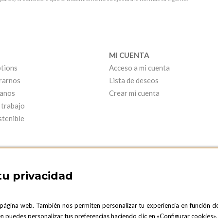
MI CUENTA
tions
Acceso a mi cuenta
rarnos
Lista de deseos
anos
Crear mi cuenta
 trabajo
stenible
tu privacidad
 página web. También nos permiten personalizar tu experiencia en función d
ARCELONA SHOWROOM
OPTIONS MADRID
ién puedes personalizar tus preferencias haciendo clic en «Configurar cookies