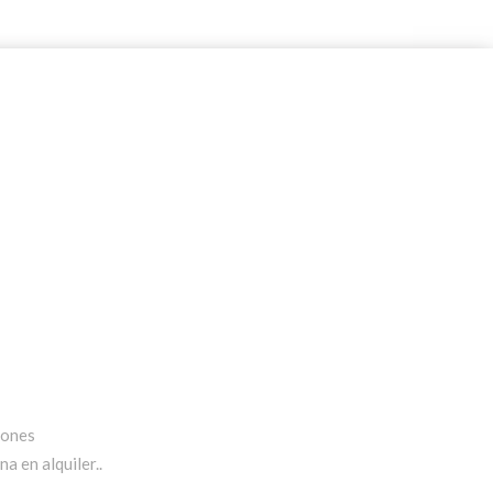
iones
a en alquiler..