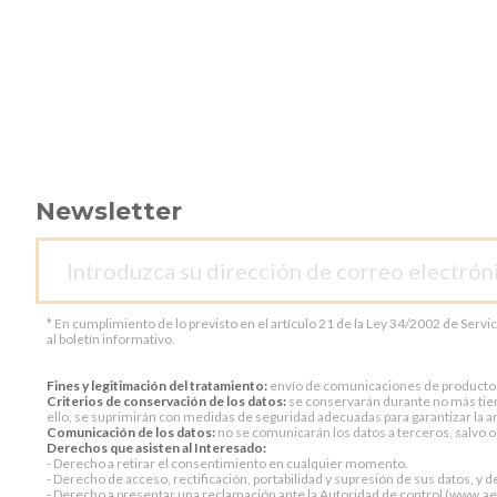
Newsletter
* En cumplimiento de lo previsto en el artículo 21 de la Ley 34/2002 de Servi
al boletín informativo.
Fines y legitimación del tratamiento:
envío de comunicaciones de productos o 
Criterios de conservación de los datos:
se conservarán durante no más tiem
ello, se suprimirán con medidas de seguridad adecuadas para garantizar la an
Comunicación de los datos:
no se comunicarán los datos a terceros, salvo ob
Derechos que asisten al Interesado:
- Derecho a retirar el consentimiento en cualquier momento.
- Derecho de acceso, rectificación, portabilidad y supresión de sus datos, y d
- Derecho a presentar una reclamación ante la Autoridad de control (www.aepd