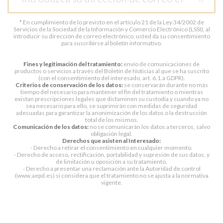
* En cumplimiento de lo previsto en el artículo 21 de la Ley 34/2002 de
Servicios de la Sociedad de la Información y Comercio Electrónico (LSSI), al
introducir su dirección de correo electrónico, usted da su consentimiento
para suscribirse al boletín informativo.
Fines y legitimación del tratamiento:
envío de comunicaciones de
productos o servicios a través del Boletín de Noticias al que se ha suscrito
(con el consentimiento del interesado, art. 6.1.a GDPR).
Criterios de conservación de los datos:
se conservarán durante no más
tiempo del necesario para mantener el fin del tratamiento o mientras
existan prescripciones legales que dictaminen su custodia y cuando ya no
sea necesario para ello, se suprimirán con medidas de seguridad
adecuadas para garantizar la anonimización de los datos o la destrucción
total de los mismos.
Comunicación de los datos:
no se comunicarán los datos a terceros, salvo
obligación legal.
Derechos que asisten al Interesado:
- Derecho a retirar el consentimiento en cualquier momento.
- Derecho de acceso, rectificación, portabilidad y supresión de sus datos, y
de limitación u oposición a su tratamiento.
- Derecho a presentar una reclamación ante la Autoridad de control
(www.aepd.es) si considera que el tratamiento no se ajusta a la normativa
vigente.