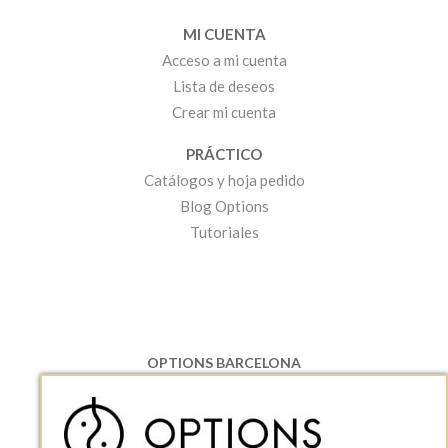
MI CUENTA
Acceso a mi cuenta
Lista de deseos
Crear mi cuenta
PRÁCTICO
Catálogos y hoja pedido
Blog Options
Tutoriales
OPTIONS BARCELONA
P.I. Can Bernades-Subirà, C/ Ripollès, 12
08130 Santa Perpetua de Moguda, Barcelona
ESPAñA