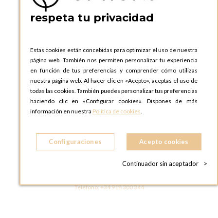
Teléfono:
+34 935 724 041
respeta tu privacidad
OPTIONS BARCELONA SHOWROOM
c/ Laforja, 102
08021 BARCELONA
Estas cookies están concebidas para optimizar el uso de nuestra
ESPAñA
página web. También nos permiten personalizar tu experiencia
Teléfono:
+34 935 724 041
en función de tus preferencias y comprender cómo utilizas
nuestra página web. Al hacer clic en «Acepto», aceptas el uso de
OPTIONS MADRID
todas las cookies. También puedes personalizar tus preferencias
C. Lucio Emilio Cándido, 6,
haciendo clic en «Configurar cookies». Dispones de más
28803 Alcalá de Henares, Madrid
información en nuestra
Política de cookies
.
ESPAñA
Teléfono:
+34 918 300 344
Configuraciones
Acepto cookies
OPTIONS MADRID SHOWROOM
C/ Bárbara de Braganza, 2
Continuador sin aceptador
>
28004 MADRID
ESPAñA
Teléfono:
+34 918 300 344