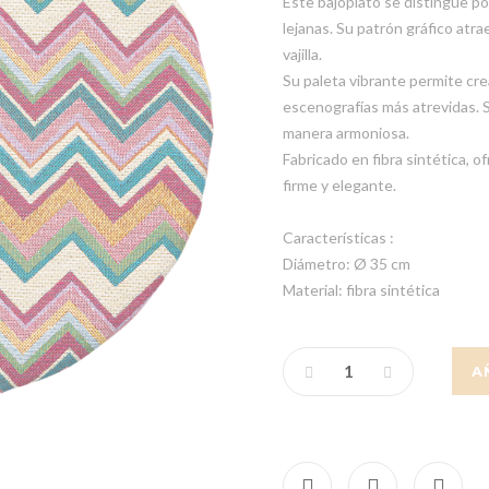
Este bajoplato se distingue po
lejanas. Su patrón gráfico atra
vajilla.
Su paleta vibrante permite cre
escenografías más atrevidas. S
manera armoniosa.
Fabricado en fibra sintética, 
firme y elegante.
Características :
Diámetro: Ø 35 cm
Material: fibra sintética
A