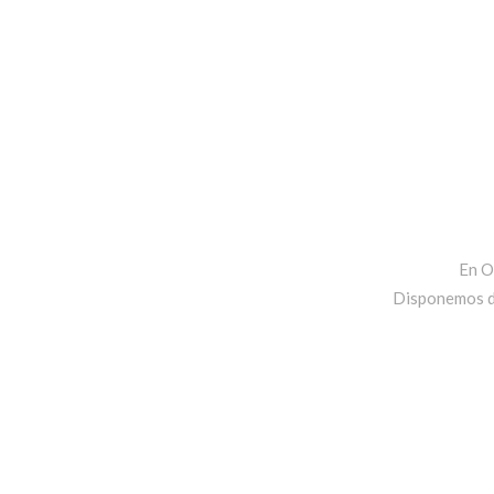
En O
Disponemos de 