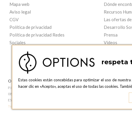
Mapa web
Dónde encont
Aviso legal
Recursos Hum
CGV
Las ofertas de
Política de privacidad
Desarrollo So
Política de privacidad Redes
Prensa
Sociales
Vídeos
respeta 
Estas cookies están concebidas para optimizar el uso de nuestra
OPTIONS BARCELONA
OPTIONS B
hacer clic en «Acepto», aceptas el uso de todas las cookies. Tamb
P.I. Can Bernades-Subirà, C/ Ripollès, 12
c/ Laforja, 102
08130 Santa Perpetua de Moguda, Barcelona
08021 BARCEL
ESPAñA
ESPAñA
Teléfono:
+34 935 724 041
Teléfono:
+34 93