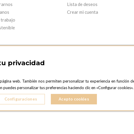
rarnos
Lista de deseos
anos
Crear mi cuenta
 trabajo
stenible
tu privacidad
 página web. También nos permiten personalizar tu experiencia en función d
ARCELONA SHOWROOM
OPTIONS MADRID
ién puedes personalizar tus preferencias haciendo clic en «Configurar cookies
C. Lucio Emilio Cándido, 6,
ONA
28803 Alcalá de Henares, Madrid
Configuraciones
Acepto cookies
ESPAñA
5 724 041
Teléfono:
+34 918 300 344