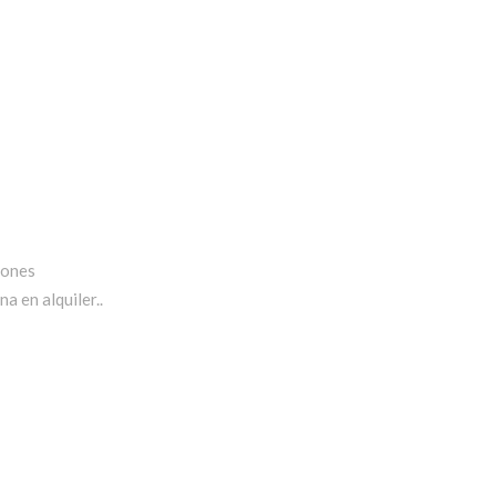
iones
a en alquiler..