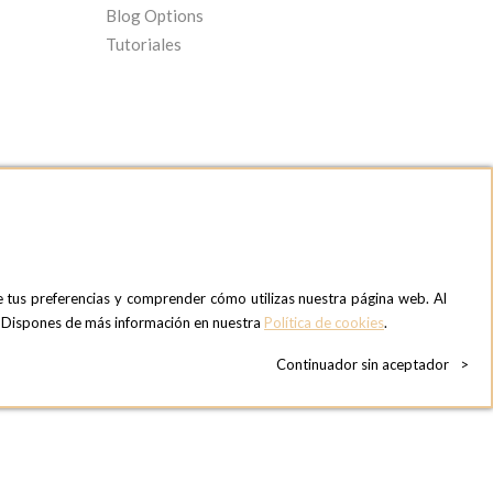
Blog Options
Tutoriales
e tus preferencias y comprender cómo utilizas nuestra página web. Al
OPTIONS MADRID SHOWROOM
». Dispones de más información en nuestra
Política de cookies
.
C/ Bárbara de Braganza, 2
28004 MADRID
Continuador sin aceptador
>
ESPAñA
Teléfono:
+34 918 300 344