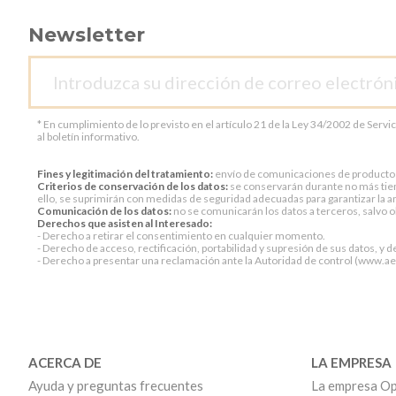
Newsletter
* En cumplimiento de lo previsto en el artículo 21 de la Ley 34/2002 de Servi
al boletín informativo.
Fines y legitimación del tratamiento:
envío de comunicaciones de productos o 
Criterios de conservación de los datos:
se conservarán durante no más tiem
ello, se suprimirán con medidas de seguridad adecuadas para garantizar la an
Comunicación de los datos:
no se comunicarán los datos a terceros, salvo ob
Derechos que asisten al Interesado:
- Derecho a retirar el consentimiento en cualquier momento.
- Derecho de acceso, rectificación, portabilidad y supresión de sus datos, y d
- Derecho a presentar una reclamación ante la Autoridad de control (www.aepd
ACERCA DE
LA EMPRESA
Ayuda y preguntas frecuentes
La empresa Op