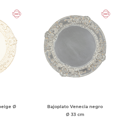
beige Ø
Bajoplato Venecia negro
Ø 33 cm