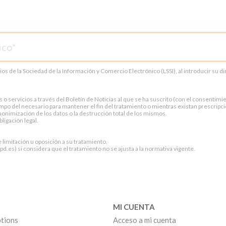
cios de la Sociedad de la Información y Comercio Electrónico (LSSI), al introducir su 
servicios a través del Boletín de Noticias al que se ha suscrito (con el consentimien
po del necesario para mantener el fin del tratamiento o mientras existan prescripci
onimización de los datos o la destrucción total de los mismos.
ligación legal.
e limitación u oposición a su tratamiento.
.es) si considera que el tratamiento no se ajusta a la normativa vigente.
MI CUENTA
tions
Acceso a mi cuenta