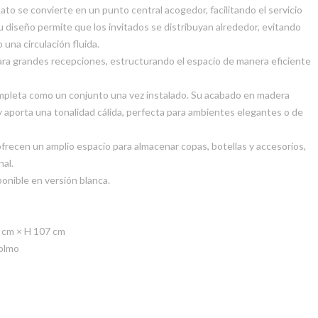
to se convierte en un punto central acogedor, facilitando el servicio
 diseño permite que los invitados se distribuyan alrededor, evitando
una circulación fluida.
ra grandes recepciones, estructurando el espacio de manera eficiente
mpleta como un conjunto una vez instalado. Su acabado en madera
 y aporta una tonalidad cálida, perfecta para ambientes elegantes o de
 ofrecen un amplio espacio para almacenar copas, botellas y accesorios,
nal.
onible en versión blanca.
 cm × H 107 cm
 olmo