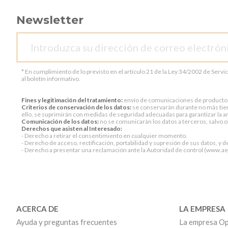
Newsletter
* En cumplimiento de lo previsto en el artículo 21 de la Ley 34/2002 de Servi
al boletín informativo.
Fines y legitimación del tratamiento:
envío de comunicaciones de productos o 
Criterios de conservación de los datos:
se conservarán durante no más tiem
ello, se suprimirán con medidas de seguridad adecuadas para garantizar la an
Comunicación de los datos:
no se comunicarán los datos a terceros, salvo ob
Derechos que asisten al Interesado:
- Derecho a retirar el consentimiento en cualquier momento.
- Derecho de acceso, rectificación, portabilidad y supresión de sus datos, y d
- Derecho a presentar una reclamación ante la Autoridad de control (www.aepd
ACERCA DE
LA EMPRESA
Ayuda y preguntas frecuentes
La empresa Op