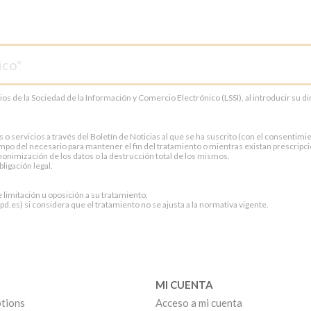
cios de la Sociedad de la Información y Comercio Electrónico (LSSI), al introducir su 
servicios a través del Boletín de Noticias al que se ha suscrito (con el consentimien
po del necesario para mantener el fin del tratamiento o mientras existan prescripci
onimización de los datos o la destrucción total de los mismos.
ligación legal.
e limitación u oposición a su tratamiento.
.es) si considera que el tratamiento no se ajusta a la normativa vigente.
MI CUENTA
tions
Acceso a mi cuenta