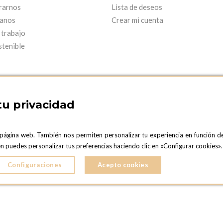
rarnos
Lista de deseos
anos
Crear mi cuenta
 trabajo
stenible
tu privacidad
 página web. También nos permiten personalizar tu experiencia en función d
ARCELONA SHOWROOM
OPTIONS MADRID
ién puedes personalizar tus preferencias haciendo clic en «Configurar cookies
C. Lucio Emilio Cándido, 6,
ONA
28803 Alcalá de Henares, Madrid
Configuraciones
Acepto cookies
ESPAñA
5 724 041
Teléfono:
+34 918 300 344