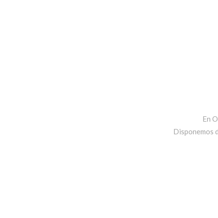
En O
Disponemos de 