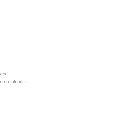
iones
a en alquiler..