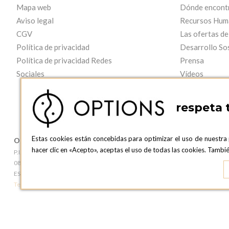
Mapa web
Dónde encont
Aviso legal
Recursos Hum
CGV
Las ofertas de
Política de privacidad
Desarrollo So
Política de privacidad Redes
Prensa
Sociales
Vídeos
respeta 
Estas cookies están concebidas para optimizar el uso de nuestra
OPTIONS BARCELONA
OPTIONS B
hacer clic en «Acepto», aceptas el uso de todas las cookies. Tamb
P.I. Can Bernades-Subirà, C/ Ripollès, 12
c/ Laforja, 102
08130 Santa Perpetua de Moguda, Barcelona
08021 BARCEL
ESPAñA
ESPAñA
Teléfono:
+34 935 724 041
Teléfono:
+34 93