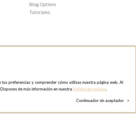
Blog Options
Tutoriales
e tus preferencias y comprender cómo utilizas nuestra página web. Al
OPTIONS MADRID SHOWROOM
». Dispones de más información en nuestra
Política de cookies
.
C/ Bárbara de Braganza, 2
28004 MADRID
Continuador sin aceptador
>
ESPAñA
Teléfono:
+34 918 300 344