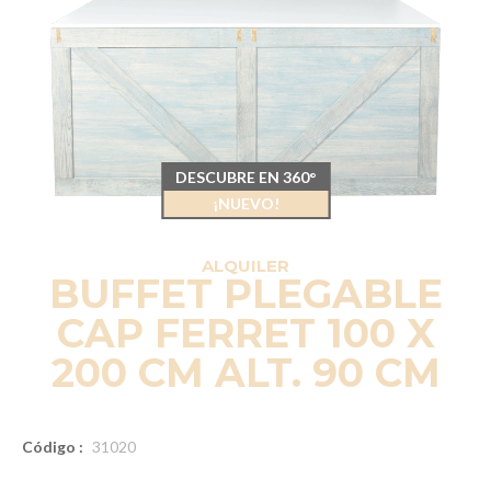
DESCUBRE EN 360°
¡NUEVO!
ALQUILER
BUFFET PLEGABLE
CAP FERRET 100 X
200 CM ALT. 90 CM
Código :
31020