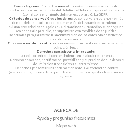
Fines y legitimación del tratamiento:
envío de comunicaciones de
productos o servicios a través del Boletín de Noticias al que se ha suscrito
(con el consentimiento del interesado, art. 6.1.a GDPR).
Criterios de conservación de los datos:
se conservarán durante no más
tiempo del necesario para mantener el fin del tratamiento o mientras
existan prescripciones legales que dictaminen su custodia y cuando ya no
sea necesario para ello, se suprimirán con medidas de seguridad
adecuadas para garantizar la anonimización de los datos o la destrucción
total de los mismos.
Comunicación de los datos:
no se comunicarán los datos a terceros, salvo
obligación legal.
Derechos que asisten al Interesado:
- Derecho a retirar el consentimiento en cualquier momento.
- Derecho de acceso, rectificación, portabilidad y supresión de sus datos, y
de limitación u oposición a su tratamiento.
- Derecho a presentar una reclamación ante la Autoridad de control
(www.aepd.es) si considera que el tratamiento no se ajusta a la normativa
vigente.
ACERCA DE
Ayuda y preguntas frecuentes
Mapa web