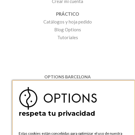
Crear mi cuenta
PRÁCTICO
Catálogos y hoja pedido
Blog Options
Tutoriales
OPTIONS BARCELONA
P.I. Can Bernades-Subirà, C/ Ripollès, 12
08130 Santa Perpetua de Moguda, Barcelona
ESPAñA
Teléfono:
+34 935 724 041
respeta tu privacidad
OPTIONS BARCELONA SHOWROOM
c/ Laforja, 102
08021 BARCELONA
Estas cookies están concebidas para optimizar el uso de nuestra
ESPAñA