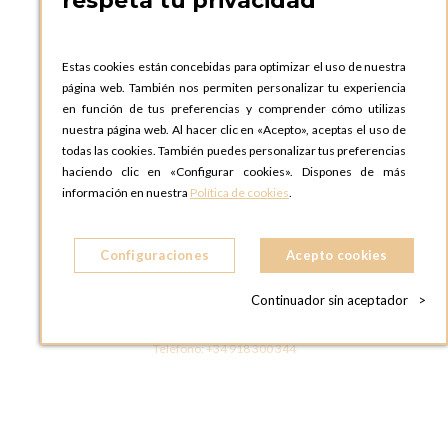
respeta tu privacidad
OPTIONS BARCELONA SHOWROOM
c/ Laforja, 102
08021 BARCELONA
Estas cookies están concebidas para optimizar el uso de nuestra
ESPAñA
página web. También nos permiten personalizar tu experiencia
Teléfono:
+34 935 724 041
en función de tus preferencias y comprender cómo utilizas
nuestra página web. Al hacer clic en «Acepto», aceptas el uso de
OPTIONS MADRID
todas las cookies. También puedes personalizar tus preferencias
C. Lucio Emilio Cándido, 6,
haciendo clic en «Configurar cookies». Dispones de más
28803 Alcalá de Henares, Madrid
información en nuestra
Política de cookies
.
ESPAñA
Teléfono:
+34 918 300 344
Configuraciones
Acepto cookies
OPTIONS MADRID SHOWROOM
C/ Bárbara de Braganza, 2
Continuador sin aceptador
>
28004 MADRID
ESPAñA
Teléfono:
+34 918 300 344