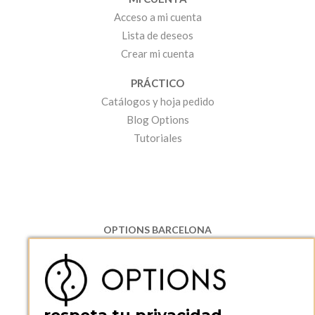
Acceso a mi cuenta
Lista de deseos
Crear mi cuenta
PRÁCTICO
Catálogos y hoja pedido
Blog Options
Tutoriales
OPTIONS BARCELONA
P.I. Can Bernades-Subirà, C/ Ripollès, 12
08130 Santa Perpetua de Moguda, Barcelona
ESPAñA
Teléfono:
+34 935 724 041