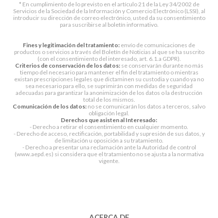
* En cumplimiento de lo previsto en el artículo 21 de la Ley 34/2002 de
Servicios de la Sociedad de la Información y Comercio Electrónico (LSSI), al
introducir su dirección de correo electrónico, usted da su consentimiento
para suscribirse al boletín informativo.
Fines y legitimación del tratamiento:
envío de comunicaciones de
productos o servicios a través del Boletín de Noticias al que se ha suscrito
(con el consentimiento del interesado, art. 6.1.a GDPR).
Criterios de conservación de los datos:
se conservarán durante no más
tiempo del necesario para mantener el fin del tratamiento o mientras
existan prescripciones legales que dictaminen su custodia y cuando ya no
sea necesario para ello, se suprimirán con medidas de seguridad
adecuadas para garantizar la anonimización de los datos o la destrucción
total de los mismos.
Comunicación de los datos:
no se comunicarán los datos a terceros, salvo
obligación legal.
Derechos que asisten al Interesado:
- Derecho a retirar el consentimiento en cualquier momento.
- Derecho de acceso, rectificación, portabilidad y supresión de sus datos, y
de limitación u oposición a su tratamiento.
- Derecho a presentar una reclamación ante la Autoridad de control
(www.aepd.es) si considera que el tratamiento no se ajusta a la normativa
vigente.
ACERCA DE