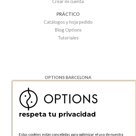
Crear mi cuenta
PRÁCTICO
Catálogos y hoja pedido
Blog Options
Tutoriales
OPTIONS BARCELONA
P.I. Can Bernades-Subirà, C/ Ripollès, 12
08130 Santa Perpetua de Moguda, Barcelona
ESPAñA
Teléfono:
+34 935 724 041
respeta tu privacidad
OPTIONS BARCELONA SHOWROOM
c/ Laforja, 102
08021 BARCELONA
Estas cookies están concebidas para optimizar el uso de nuestra
ESPAñA