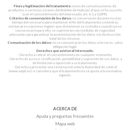
Fines y legitimación del tratamiento:
envío de comunicaciones de
productos o servicios a través del Boletín de Noticias al que se ha suscrito
(con el consentimiento del interesado, art. 6.1.a GDPR).
Criterios de conservación de los datos:
se conservarán durante no más
tiempo del necesario para mantener el fin del tratamiento o mientras
existan prescripciones legales que dictaminen su custodia y cuando ya no
sea necesario para ello, se suprimirán con medidas de seguridad
adecuadas para garantizar la anonimización de los datos o la destrucción
total de los mismos.
Comunicación de los datos:
no se comunicarán los datos a terceros, salvo
obligación legal.
Derechos que asisten al Interesado:
- Derecho a retirar el consentimiento en cualquier momento.
- Derecho de acceso, rectificación, portabilidad y supresión de sus datos, y
de limitación u oposición a su tratamiento.
- Derecho a presentar una reclamación ante la Autoridad de control
(www.aepd.es) si considera que el tratamiento no se ajusta a la normativa
vigente.
ACERCA DE
Ayuda y preguntas frecuentes
Mapa web