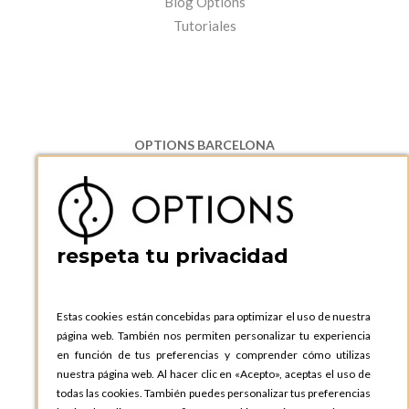
Blog Options
Tutoriales
OPTIONS BARCELONA
P.I. Can Bernades-Subirà, C/ Ripollès, 12
08130 Santa Perpetua de Moguda, Barcelona
ESPAñA
Teléfono:
+34 935 724 041
respeta tu privacidad
OPTIONS BARCELONA SHOWROOM
c/ Laforja, 102
08021 BARCELONA
Estas cookies están concebidas para optimizar el uso de nuestra
ESPAñA
página web. También nos permiten personalizar tu experiencia
Teléfono:
+34 935 724 041
en función de tus preferencias y comprender cómo utilizas
nuestra página web. Al hacer clic en «Acepto», aceptas el uso de
OPTIONS MADRID
todas las cookies. También puedes personalizar tus preferencias
C. Lucio Emilio Cándido, 6,