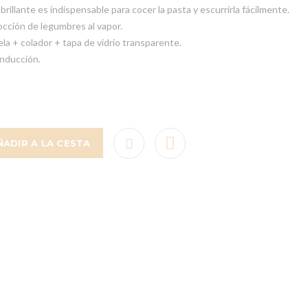
rillante es indispensable para cocer la pasta y escurrirla fácilmente.
cocción de legumbres al vapor.
a + colador + tapa de vidrio transparente.
inducción.
ÑADIR A LA CESTA