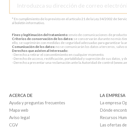
* En cumplimiento de lo previsto en el artículo 21 de la Ley 34/2002 de Servi
al boletín informativo.
Fines y legitimación del tratamiento:
envío de comunicaciones de productos o 
Criterios de conservación de los datos:
se conservarán durante no más tiem
ello, se suprimirán con medidas de seguridad adecuadas para garantizar la an
Comunicación de los datos:
no se comunicarán los datos a terceros, salvo ob
Derechos que asisten al Interesado:
- Derecho a retirar el consentimiento en cualquier momento.
- Derecho de acceso, rectificación, portabilidad y supresión de sus datos, y d
- Derecho a presentar una reclamación ante la Autoridad de control (www.aepd
ACERCA DE
LA EMPRESA
Ayuda y preguntas frecuentes
La empresa Op
Mapa web
Dónde encont
Aviso legal
Recursos Hum
CGV
Las ofertas de