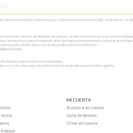
cios de la Sociedad de la Información y Comercio Electrónico (LSSI), al introducir su 
servicios a través del Boletín de Noticias al que se ha suscrito (con el consentimien
po del necesario para mantener el fin del tratamiento o mientras existan prescripci
onimización de los datos o la destrucción total de los mismos.
ligación legal.
e limitación u oposición a su tratamiento.
.es) si considera que el tratamiento no se ajusta a la normativa vigente.
MI CUENTA
tions
Acceso a mi cuenta
rarnos
Lista de deseos
anos
Crear mi cuenta
 trabajo