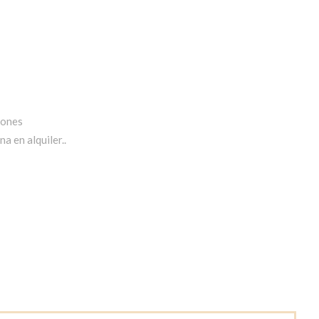
iones
a en alquiler..