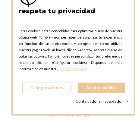
Teléfono:
+34 935 724 041
respeta tu privacidad
OPTIONS BARCELONA SHOWROOM
c/ Laforja, 102
08021 BARCELONA
Estas cookies están concebidas para optimizar el uso de nuestra
ESPAñA
página web. También nos permiten personalizar tu experiencia
Teléfono:
+34 935 724 041
en función de tus preferencias y comprender cómo utilizas
nuestra página web. Al hacer clic en «Acepto», aceptas el uso de
OPTIONS MADRID
todas las cookies. También puedes personalizar tus preferencias
C. Lucio Emilio Cándido, 6,
haciendo clic en «Configurar cookies». Dispones de más
28803 Alcalá de Henares, Madrid
información en nuestra
Política de cookies
.
ESPAñA
Teléfono:
+34 918 300 344
Configuraciones
Acepto cookies
OPTIONS MADRID SHOWROOM
C/ Bárbara de Braganza, 2
Continuador sin aceptador
>
28004 MADRID
ESPAñA
Teléfono:
+34 918 300 344