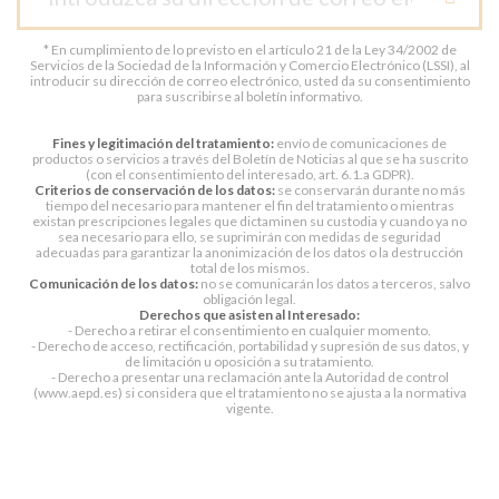
* En cumplimiento de lo previsto en el artículo 21 de la Ley 34/2002 de
Servicios de la Sociedad de la Información y Comercio Electrónico (LSSI), al
introducir su dirección de correo electrónico, usted da su consentimiento
para suscribirse al boletín informativo.
Fines y legitimación del tratamiento:
envío de comunicaciones de
productos o servicios a través del Boletín de Noticias al que se ha suscrito
(con el consentimiento del interesado, art. 6.1.a GDPR).
Criterios de conservación de los datos:
se conservarán durante no más
tiempo del necesario para mantener el fin del tratamiento o mientras
existan prescripciones legales que dictaminen su custodia y cuando ya no
sea necesario para ello, se suprimirán con medidas de seguridad
adecuadas para garantizar la anonimización de los datos o la destrucción
total de los mismos.
Comunicación de los datos:
no se comunicarán los datos a terceros, salvo
obligación legal.
Derechos que asisten al Interesado:
- Derecho a retirar el consentimiento en cualquier momento.
- Derecho de acceso, rectificación, portabilidad y supresión de sus datos, y
de limitación u oposición a su tratamiento.
- Derecho a presentar una reclamación ante la Autoridad de control
(www.aepd.es) si considera que el tratamiento no se ajusta a la normativa
vigente.