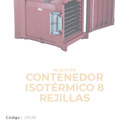
ALQUILER
CONTENEDOR
ISOTÉRMICO 8
REJILLAS
Código :
20538