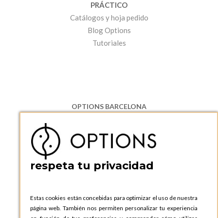
PRÁCTICO
Catálogos y hoja pedido
Blog Options
Tutoriales
OPTIONS BARCELONA
P.I. Can Bernades-Subirà, C/ Ripollès, 12
08130 Santa Perpetua de Moguda, Barcelona
ESPAñA
Teléfono:
+34 935 724 041
respeta tu privacidad
OPTIONS BARCELONA SHOWROOM
c/ Laforja, 102
08021 BARCELONA
Estas cookies están concebidas para optimizar el uso de nuestra
ESPAñA
página web. También nos permiten personalizar tu experiencia
Teléfono:
+34 935 724 041