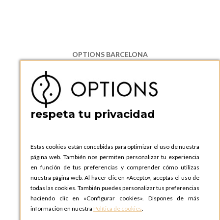
OPTIONS BARCELONA
P.I. Can Bernades-Subirà, C/ Ripollès, 12
08130 Santa Perpetua de Moguda, Barcelona
ESPAñA
Teléfono:
+34 935 724 041
respeta tu privacidad
OPTIONS BARCELONA SHOWROOM
c/ Laforja, 102
08021 BARCELONA
Estas cookies están concebidas para optimizar el uso de nuestra
ESPAñA
página web. También nos permiten personalizar tu experiencia
Teléfono:
+34 935 724 041
en función de tus preferencias y comprender cómo utilizas
nuestra página web. Al hacer clic en «Acepto», aceptas el uso de
OPTIONS MADRID
todas las cookies. También puedes personalizar tus preferencias
C. Lucio Emilio Cándido, 6,
haciendo clic en «Configurar cookies». Dispones de más
28803 Alcalá de Henares, Madrid
información en nuestra
Política de cookies
.
ESPAñA