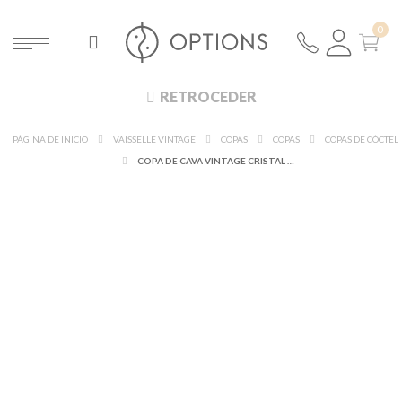
RETROCEDER
PÁGINA DE INICIO
VAISSELLE VINTAGE
COPAS
COPAS
COPAS DE CÓCTEL
COPA DE CAVA VINTAGE CRISTAL Ø 9-11 CM ALT. 7-15 CM 10-17 CL