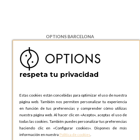
OPTIONS BARCELONA
P.I. Can Bernades-Subirà, C/ Ripollès, 12
08130 Santa Perpetua de Moguda, Barcelona
ESPAñA
Teléfono:
+34 935 724 041
respeta tu privacidad
OPTIONS BARCELONA SHOWROOM
c/ Laforja, 102
08021 BARCELONA
Estas cookies están concebidas para optimizar el uso de nuestra
ESPAñA
página web. También nos permiten personalizar tu experiencia
Teléfono:
+34 935 724 041
en función de tus preferencias y comprender cómo utilizas
nuestra página web. Al hacer clic en «Acepto», aceptas el uso de
OPTIONS MADRID
todas las cookies. También puedes personalizar tus preferencias
C. Lucio Emilio Cándido, 6,
haciendo clic en «Configurar cookies». Dispones de más
28803 Alcalá de Henares, Madrid
información en nuestra
Política de cookies
.
ESPAñA