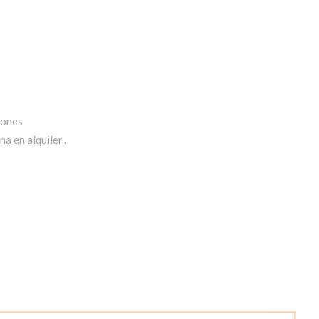
iones
a en alquiler..