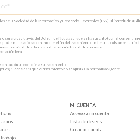
cios de la Sociedad de la Información y Comercio Electrónico (LSSI), al introducir su 
servicios a través del Boletín de Noticias al que se ha suscrito (con el consentimien
po del necesario para mantener el fin del tratamiento o mientras existan prescripci
onimización de los datos o la destrucción total de los mismos.
ligación legal.
e limitación u oposición a su tratamiento.
.es) si considera que el tratamiento no se ajusta a la normativa vigente.
MI CUENTA
tions
Acceso a mi cuenta
rarnos
Lista de deseos
anos
Crear mi cuenta
 trabajo