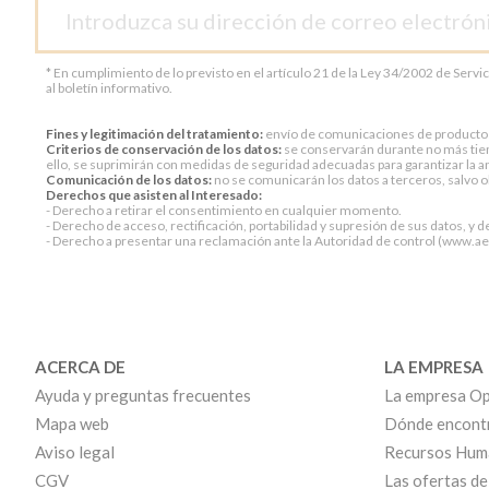
* En cumplimiento de lo previsto en el artículo 21 de la Ley 34/2002 de Servi
al boletín informativo.
Fines y legitimación del tratamiento:
envío de comunicaciones de productos o 
Criterios de conservación de los datos:
se conservarán durante no más tiem
ello, se suprimirán con medidas de seguridad adecuadas para garantizar la an
Comunicación de los datos:
no se comunicarán los datos a terceros, salvo ob
Derechos que asisten al Interesado:
- Derecho a retirar el consentimiento en cualquier momento.
- Derecho de acceso, rectificación, portabilidad y supresión de sus datos, y d
- Derecho a presentar una reclamación ante la Autoridad de control (www.aepd
ACERCA DE
LA EMPRESA
Ayuda y preguntas frecuentes
La empresa Op
Mapa web
Dónde encont
Aviso legal
Recursos Hum
CGV
Las ofertas de