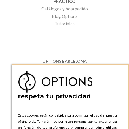
PRÁCTICO
Catálogos y hoja pedido
Blog Options
Tutoriales
OPTIONS BARCELONA
P.I. Can Bernades-Subirà, C/ Ripollès, 12
08130 Santa Perpetua de Moguda, Barcelona
ESPAñA
Teléfono:
+34 935 724 041
respeta tu privacidad
OPTIONS BARCELONA SHOWROOM
c/ Laforja, 102
08021 BARCELONA
Estas cookies están concebidas para optimizar el uso de nuestra
ESPAñA
página web. También nos permiten personalizar tu experiencia
Teléfono:
+34 935 724 041
en función de tus preferencias y comprender cómo utilizas