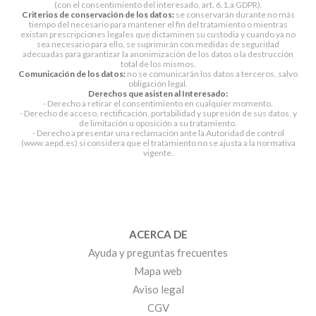
(con el consentimiento del interesado, art. 6.1.a GDPR).
Criterios de conservación de los datos:
se conservarán durante no más
tiempo del necesario para mantener el fin del tratamiento o mientras
existan prescripciones legales que dictaminen su custodia y cuando ya no
sea necesario para ello, se suprimirán con medidas de seguridad
adecuadas para garantizar la anonimización de los datos o la destrucción
total de los mismos.
Comunicación de los datos:
no se comunicarán los datos a terceros, salvo
obligación legal.
Derechos que asisten al Interesado:
- Derecho a retirar el consentimiento en cualquier momento.
- Derecho de acceso, rectificación, portabilidad y supresión de sus datos, y
de limitación u oposición a su tratamiento.
- Derecho a presentar una reclamación ante la Autoridad de control
(www.aepd.es) si considera que el tratamiento no se ajusta a la normativa
vigente.
ACERCA DE
Ayuda y preguntas frecuentes
Mapa web
Aviso legal
CGV