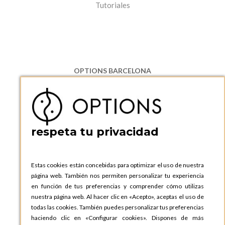
Tutoriales
OPTIONS BARCELONA
P.I. Can Bernades-Subirà, C/ Ripollès, 12
08130 Santa Perpetua de Moguda, Barcelona
ESPAñA
Teléfono:
+34 935 724 041
respeta tu privacidad
OPTIONS BARCELONA SHOWROOM
c/ Laforja, 102
08021 BARCELONA
Estas cookies están concebidas para optimizar el uso de nuestra
ESPAñA
página web. También nos permiten personalizar tu experiencia
Teléfono:
+34 935 724 041
en función de tus preferencias y comprender cómo utilizas
nuestra página web. Al hacer clic en «Acepto», aceptas el uso de
OPTIONS MADRID
todas las cookies. También puedes personalizar tus preferencias
C. Lucio Emilio Cándido, 6,
haciendo clic en «Configurar cookies». Dispones de más
28803 Alcalá de Henares, Madrid