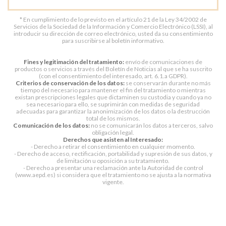
* En cumplimiento de lo previsto en el artículo 21 de la Ley 34/2002 de
Servicios de la Sociedad de la Información y Comercio Electrónico (LSSI), al
introducir su dirección de correo electrónico, usted da su consentimiento
para suscribirse al boletín informativo.
Fines y legitimación del tratamiento:
envío de comunicaciones de
productos o servicios a través del Boletín de Noticias al que se ha suscrito
(con el consentimiento del interesado, art. 6.1.a GDPR).
Criterios de conservación de los datos:
se conservarán durante no más
tiempo del necesario para mantener el fin del tratamiento o mientras
existan prescripciones legales que dictaminen su custodia y cuando ya no
sea necesario para ello, se suprimirán con medidas de seguridad
adecuadas para garantizar la anonimización de los datos o la destrucción
total de los mismos.
Comunicación de los datos:
no se comunicarán los datos a terceros, salvo
obligación legal.
Derechos que asisten al Interesado:
- Derecho a retirar el consentimiento en cualquier momento.
- Derecho de acceso, rectificación, portabilidad y supresión de sus datos, y
de limitación u oposición a su tratamiento.
- Derecho a presentar una reclamación ante la Autoridad de control
(www.aepd.es) si considera que el tratamiento no se ajusta a la normativa
vigente.