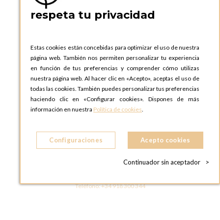
respeta tu privacidad
OPTIONS BARCELONA SHOWROOM
c/ Laforja, 102
08021 BARCELONA
Estas cookies están concebidas para optimizar el uso de nuestra
ESPAñA
página web. También nos permiten personalizar tu experiencia
Teléfono:
+34 935 724 041
en función de tus preferencias y comprender cómo utilizas
nuestra página web. Al hacer clic en «Acepto», aceptas el uso de
OPTIONS MADRID
todas las cookies. También puedes personalizar tus preferencias
C. Lucio Emilio Cándido, 6,
haciendo clic en «Configurar cookies». Dispones de más
28803 Alcalá de Henares, Madrid
información en nuestra
Política de cookies
.
ESPAñA
Teléfono:
+34 918 300 344
Configuraciones
Acepto cookies
OPTIONS MADRID SHOWROOM
C/ Bárbara de Braganza, 2
Continuador sin aceptador
>
28004 MADRID
ESPAñA
Teléfono:
+34 918 300 344