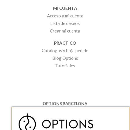
MI CUENTA
Acceso a mi cuenta
Lista de deseos
Crear mi cuenta
PRÁCTICO
Catálogos y hoja pedido
Blog Options
Tutoriales
OPTIONS BARCELONA
P.I. Can Bernades-Subirà, C/ Ripollès, 12
08130 Santa Perpetua de Moguda, Barcelona
ESPAñA
Teléfono:
+34 935 724 041