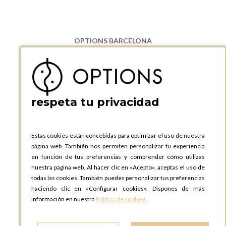
OPTIONS BARCELONA
P.I. Can Bernades-Subirà, C/ Ripollès, 12
08130 Santa Perpetua de Moguda, Barcelona
ESPAñA
Teléfono:
+34 935 724 041
respeta tu privacidad
OPTIONS BARCELONA SHOWROOM
c/ Laforja, 102
08021 BARCELONA
Estas cookies están concebidas para optimizar el uso de nuestra
ESPAñA
página web. También nos permiten personalizar tu experiencia
Teléfono:
+34 935 724 041
en función de tus preferencias y comprender cómo utilizas
nuestra página web. Al hacer clic en «Acepto», aceptas el uso de
OPTIONS MADRID
todas las cookies. También puedes personalizar tus preferencias
C. Lucio Emilio Cándido, 6,
haciendo clic en «Configurar cookies». Dispones de más
28803 Alcalá de Henares, Madrid
información en nuestra
Política de cookies
.
ESPAñA
Teléfono:
+34 918 300 344