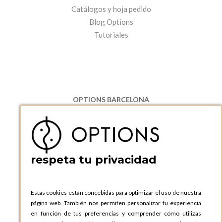
Catálogos y hoja pedido
Blog Options
Tutoriales
OPTIONS BARCELONA
P.I. Can Bernades-Subirà, C/ Ripollès, 12
08130 Santa Perpetua de Moguda, Barcelona
ESPAñA
Teléfono:
+34 935 724 041
respeta tu privacidad
OPTIONS BARCELONA SHOWROOM
c/ Laforja, 102
08021 BARCELONA
Estas cookies están concebidas para optimizar el uso de nuestra
ESPAñA
página web. También nos permiten personalizar tu experiencia
Teléfono:
+34 935 724 041
en función de tus preferencias y comprender cómo utilizas