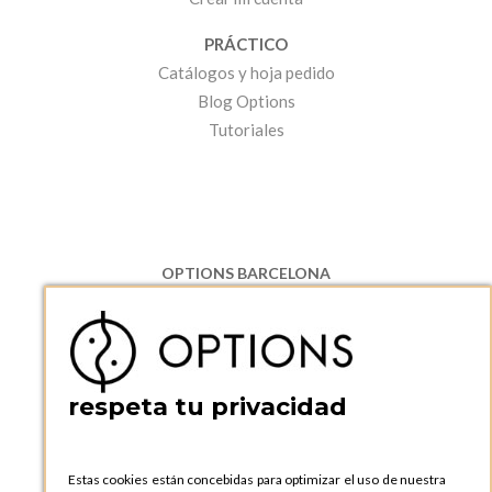
PRÁCTICO
Catálogos y hoja pedido
Blog Options
Tutoriales
OPTIONS BARCELONA
P.I. Can Bernades-Subirà, C/ Ripollès, 12
08130 Santa Perpetua de Moguda, Barcelona
ESPAñA
Teléfono:
+34 935 724 041
respeta tu privacidad
OPTIONS BARCELONA SHOWROOM
c/ Laforja, 102
08021 BARCELONA
Estas cookies están concebidas para optimizar el uso de nuestra
ESPAñA