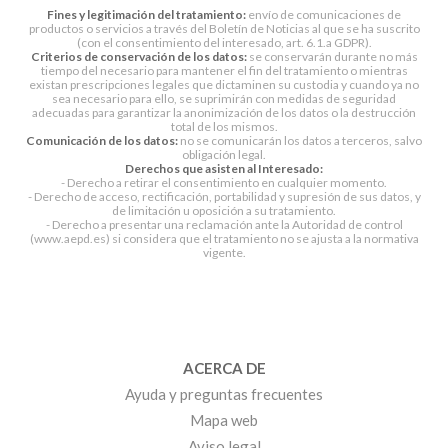
Fines y legitimación del tratamiento:
envío de comunicaciones de
productos o servicios a través del Boletín de Noticias al que se ha suscrito
(con el consentimiento del interesado, art. 6.1.a GDPR).
Criterios de conservación de los datos:
se conservarán durante no más
tiempo del necesario para mantener el fin del tratamiento o mientras
existan prescripciones legales que dictaminen su custodia y cuando ya no
sea necesario para ello, se suprimirán con medidas de seguridad
adecuadas para garantizar la anonimización de los datos o la destrucción
total de los mismos.
Comunicación de los datos:
no se comunicarán los datos a terceros, salvo
obligación legal.
Derechos que asisten al Interesado:
- Derecho a retirar el consentimiento en cualquier momento.
- Derecho de acceso, rectificación, portabilidad y supresión de sus datos, y
de limitación u oposición a su tratamiento.
- Derecho a presentar una reclamación ante la Autoridad de control
(www.aepd.es) si considera que el tratamiento no se ajusta a la normativa
vigente.
ACERCA DE
Ayuda y preguntas frecuentes
Mapa web
Aviso legal