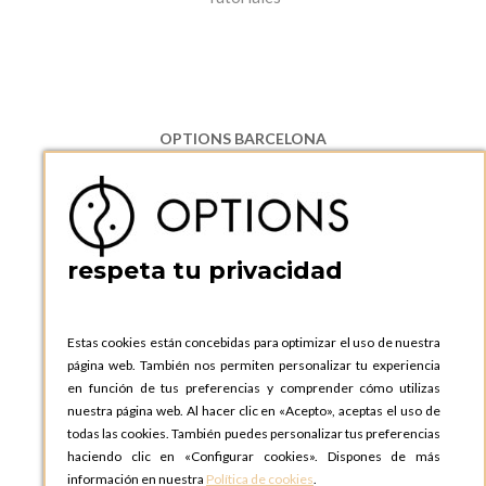
OPTIONS BARCELONA
P.I. Can Bernades-Subirà, C/ Ripollès, 12
08130 Santa Perpetua de Moguda, Barcelona
ESPAñA
Teléfono:
+34 935 724 041
respeta tu privacidad
OPTIONS BARCELONA SHOWROOM
c/ Laforja, 102
08021 BARCELONA
Estas cookies están concebidas para optimizar el uso de nuestra
ESPAñA
página web. También nos permiten personalizar tu experiencia
Teléfono:
+34 935 724 041
en función de tus preferencias y comprender cómo utilizas
nuestra página web. Al hacer clic en «Acepto», aceptas el uso de
OPTIONS MADRID
todas las cookies. También puedes personalizar tus preferencias
C. Lucio Emilio Cándido, 6,
haciendo clic en «Configurar cookies». Dispones de más
28803 Alcalá de Henares, Madrid
información en nuestra
Política de cookies
.