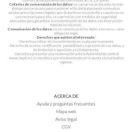
(con el consentimiento del interesado, art. 6.1.a GDPR).
Criterios de conservación de los datos:
se conservarán durante no más
tiempo del necesario para mantener el fin del tratamiento o mientras
existan prescripciones legales que dictaminen su custodia y cuando ya no
sea necesario para ello, se suprimirán con medidas de seguridad
adecuadas para garantizar la anonimización de los datos o la destrucción
total de los mismos.
Comunicación de los datos:
no se comunicarán los datos a terceros, salvo
obligación legal.
Derechos que asisten al Interesado:
- Derecho a retirar el consentimiento en cualquier momento.
- Derecho de acceso, rectificación, portabilidad y supresión de sus datos, y
de limitación u oposición a su tratamiento.
- Derecho a presentar una reclamación ante la Autoridad de control
(www.aepd.es) si considera que el tratamiento no se ajusta a la normativa
vigente.
ACERCA DE
Ayuda y preguntas frecuentes
Mapa web
Aviso legal
CGV