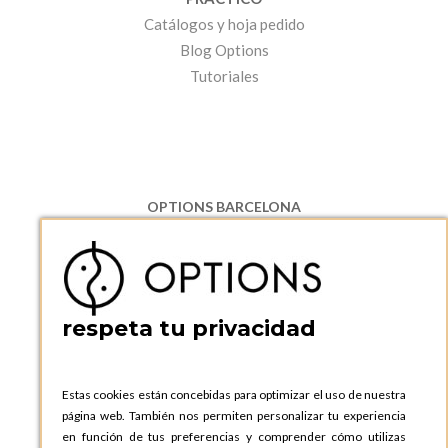
Catálogos y hoja pedido
Blog Options
Tutoriales
OPTIONS BARCELONA
P.I. Can Bernades-Subirà, C/ Ripollès, 12
08130 Santa Perpetua de Moguda, Barcelona
ESPAñA
Teléfono:
+34 935 724 041
respeta tu privacidad
OPTIONS BARCELONA SHOWROOM
c/ Laforja, 102
08021 BARCELONA
Estas cookies están concebidas para optimizar el uso de nuestra
ESPAñA
página web. También nos permiten personalizar tu experiencia
Teléfono:
+34 935 724 041
en función de tus preferencias y comprender cómo utilizas