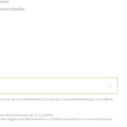
iones
a en alquiler..
dirección de correo electrónico, usted da su consentimiento para suscribirse
to del interesado, art. 6.1.a GDPR).
ones legales que dictaminen su custodia y cuando ya no sea necesario para