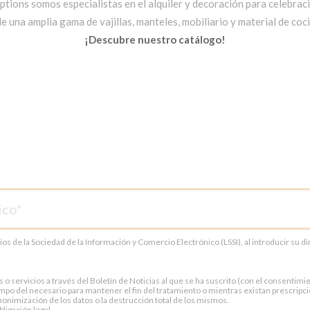
ptions somos especialistas en el alquiler y decoración para celebrac
una amplia gama de vajillas, manteles, mobiliario y material de cocin
¡Descubre nuestro catálogo!
cios de la Sociedad de la Información y Comercio Electrónico (LSSI), al introducir su 
servicios a través del Boletín de Noticias al que se ha suscrito (con el consentimien
po del necesario para mantener el fin del tratamiento o mientras existan prescripci
onimización de los datos o la destrucción total de los mismos.
ligación legal.