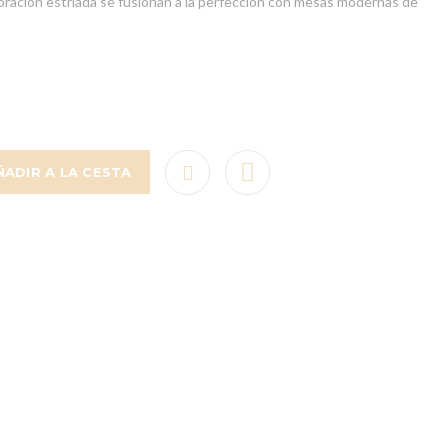
coración estriada se fusionan a la perfección con mesas modernas de
ÑADIR A LA CESTA