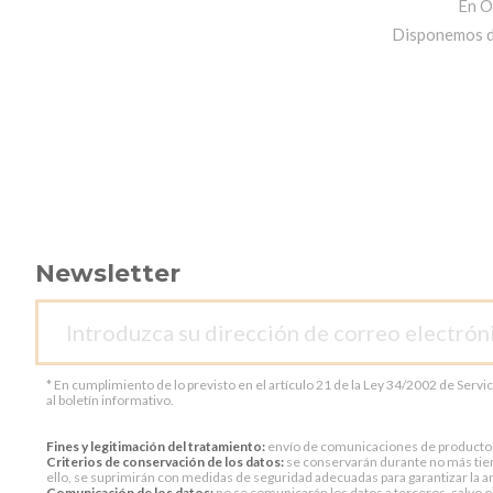
En O
Disponemos de 
Newsletter
* En cumplimiento de lo previsto en el artículo 21 de la Ley 34/2002 de Servi
al boletín informativo.
Fines y legitimación del tratamiento:
envío de comunicaciones de productos o 
Criterios de conservación de los datos:
se conservarán durante no más tiem
ello, se suprimirán con medidas de seguridad adecuadas para garantizar la an
Comunicación de los datos:
no se comunicarán los datos a terceros, salvo ob