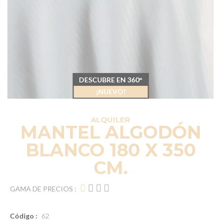
DESCUBRE EN 360°
¡NUEVO!
ALQUILER
MANTEL ALGODÓN
BLANCO 180 X 350
CM.
GAMA DE PRECIOS :
Código :
62