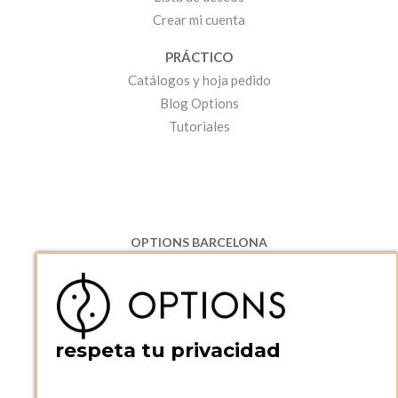
Crear mi cuenta
PRÁCTICO
Catálogos y hoja pedido
Blog Options
Tutoriales
OPTIONS BARCELONA
P.I. Can Bernades-Subirà, C/ Ripollès, 12
08130 Santa Perpetua de Moguda, Barcelona
ESPAñA
Teléfono:
+34 935 724 041
respeta tu privacidad
OPTIONS BARCELONA SHOWROOM
c/ Laforja, 102
08021 BARCELONA