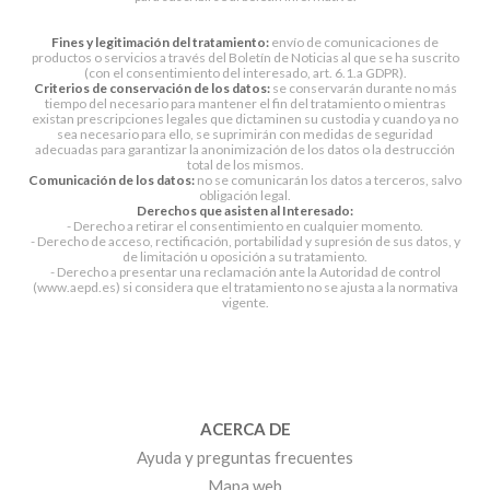
Fines y legitimación del tratamiento:
envío de comunicaciones de
productos o servicios a través del Boletín de Noticias al que se ha suscrito
(con el consentimiento del interesado, art. 6.1.a GDPR).
Criterios de conservación de los datos:
se conservarán durante no más
tiempo del necesario para mantener el fin del tratamiento o mientras
existan prescripciones legales que dictaminen su custodia y cuando ya no
sea necesario para ello, se suprimirán con medidas de seguridad
adecuadas para garantizar la anonimización de los datos o la destrucción
total de los mismos.
Comunicación de los datos:
no se comunicarán los datos a terceros, salvo
obligación legal.
Derechos que asisten al Interesado:
- Derecho a retirar el consentimiento en cualquier momento.
- Derecho de acceso, rectificación, portabilidad y supresión de sus datos, y
de limitación u oposición a su tratamiento.
- Derecho a presentar una reclamación ante la Autoridad de control
(www.aepd.es) si considera que el tratamiento no se ajusta a la normativa
vigente.
ACERCA DE
Ayuda y preguntas frecuentes
Mapa web