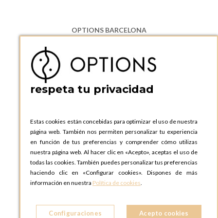
OPTIONS BARCELONA
P.I. Can Bernades-Subirà, C/ Ripollès, 12
08130 Santa Perpetua de Moguda, Barcelona
ESPAñA
Teléfono:
+34 935 724 041
respeta tu privacidad
OPTIONS BARCELONA SHOWROOM
c/ Laforja, 102
08021 BARCELONA
Estas cookies están concebidas para optimizar el uso de nuestra
ESPAñA
página web. También nos permiten personalizar tu experiencia
Teléfono:
+34 935 724 041
en función de tus preferencias y comprender cómo utilizas
nuestra página web. Al hacer clic en «Acepto», aceptas el uso de
OPTIONS MADRID
todas las cookies. También puedes personalizar tus preferencias
C. Lucio Emilio Cándido, 6,
haciendo clic en «Configurar cookies». Dispones de más
28803 Alcalá de Henares, Madrid
información en nuestra
Política de cookies
.
ESPAñA
Teléfono:
+34 918 300 344
Configuraciones
Acepto cookies
OPTIONS MADRID SHOWROOM