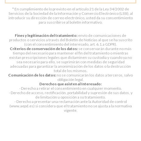
* En cumplimiento de lo previsto en el artículo 21 de la Ley 34/2002 de
Servicios de la Sociedad de la Información y Comercio Electrónico (LSSI), al
introducir su dirección de correo electrónico, usted da su consentimiento
para suscribirse al boletín informativo.
Fines y legitimación del tratamiento:
envío de comunicaciones de
productos o servicios a través del Boletín de Noticias al que se ha suscrito
(con el consentimiento del interesado, art. 6.1.a GDPR).
Criterios de conservación de los datos:
se conservarán durante no más
tiempo del necesario para mantener el fin del tratamiento o mientras
existan prescripciones legales que dictaminen su custodia y cuando ya no
sea necesario para ello, se suprimirán con medidas de seguridad
adecuadas para garantizar la anonimización de los datos o la destrucción
total de los mismos.
Comunicación de los datos:
no se comunicarán los datos a terceros, salvo
obligación legal.
Derechos que asisten al Interesado:
- Derecho a retirar el consentimiento en cualquier momento.
- Derecho de acceso, rectificación, portabilidad y supresión de sus datos, y
de limitación u oposición a su tratamiento.
- Derecho a presentar una reclamación ante la Autoridad de control
(www.aepd.es) si considera que el tratamiento no se ajusta a la normativa
vigente.