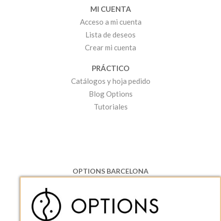
MI CUENTA
Acceso a mi cuenta
Lista de deseos
Crear mi cuenta
PRÁCTICO
Catálogos y hoja pedido
Blog Options
Tutoriales
OPTIONS BARCELONA
P.I. Can Bernades-Subirà, C/ Ripollès, 12
08130 Santa Perpetua de Moguda, Barcelona
ESPAñA
Teléfono:
+34 935 724 041