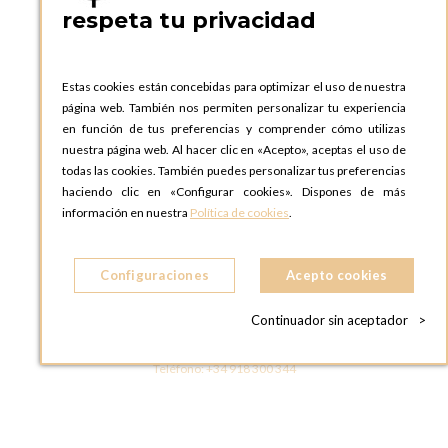
respeta tu privacidad
OPTIONS BARCELONA SHOWROOM
c/ Laforja, 102
08021 BARCELONA
Estas cookies están concebidas para optimizar el uso de nuestra
ESPAñA
página web. También nos permiten personalizar tu experiencia
Teléfono:
+34 935 724 041
en función de tus preferencias y comprender cómo utilizas
nuestra página web. Al hacer clic en «Acepto», aceptas el uso de
OPTIONS MADRID
todas las cookies. También puedes personalizar tus preferencias
C. Lucio Emilio Cándido, 6,
haciendo clic en «Configurar cookies». Dispones de más
28803 Alcalá de Henares, Madrid
información en nuestra
Política de cookies
.
ESPAñA
Teléfono:
+34 918 300 344
Configuraciones
Acepto cookies
OPTIONS MADRID SHOWROOM
C/ Bárbara de Braganza, 2
Continuador sin aceptador
>
28004 MADRID
ESPAñA
Teléfono:
+34 918 300 344