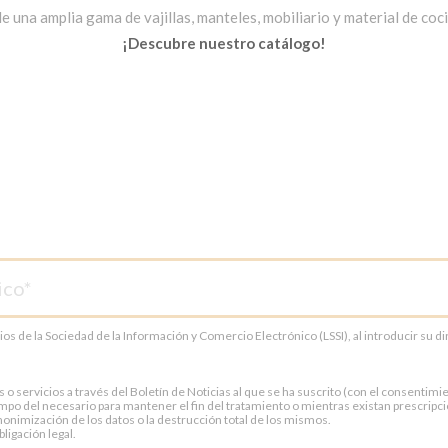
una amplia gama de vajillas, manteles, mobiliario y material de cocin
¡Descubre nuestro catálogo!
cios de la Sociedad de la Información y Comercio Electrónico (LSSI), al introducir su 
servicios a través del Boletín de Noticias al que se ha suscrito (con el consentimien
po del necesario para mantener el fin del tratamiento o mientras existan prescripci
onimización de los datos o la destrucción total de los mismos.
ligación legal.