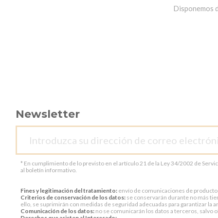
Disponemos de 
Newsletter
* En cumplimiento de lo previsto en el artículo 21 de la Ley 34/2002 de Servi
al boletín informativo.
Fines y legitimación del tratamiento:
envío de comunicaciones de productos o 
Criterios de conservación de los datos:
se conservarán durante no más tiem
ello, se suprimirán con medidas de seguridad adecuadas para garantizar la an
Comunicación de los datos:
no se comunicarán los datos a terceros, salvo ob
Derechos que asisten al Interesado: