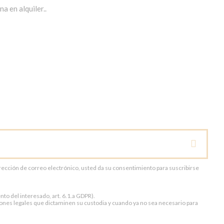
a en alquiler..
dirección de correo electrónico, usted da su consentimiento para suscribirse
to del interesado, art. 6.1.a GDPR).
ones legales que dictaminen su custodia y cuando ya no sea necesario para