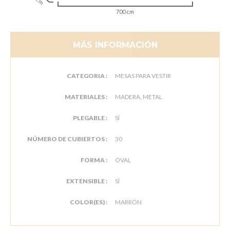
700 cm
MÁS INFORMACIÓN
CATEGORIA :
MESAS PARA VESTIR
MATERIALES :
MADERA, METAL
PLEGABLE :
SÍ
NÚMERO DE CUBIERTOS :
30
FORMA :
OVAL
EXTENSIBLE :
SÍ
COLOR(ES) :
MARRÓN