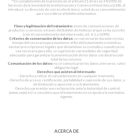
* En cumplimiento de lo previsto en el artículo 21 de la Ley 34/2002 de
Servicios de la Sociedad de la Información y Comercio Electrónico (LSSI), al
introducir su dirección de correo electrónico, usted da su consentimiento
para suscribirse al boletín informativo.
Fines y legitimación del tratamiento:
envío de comunicaciones de
productos o servicios a través del Boletín de Noticias al que se ha suscrito
(con el consentimiento del interesado, art. 6.1.a GDPR).
Criterios de conservación de los datos:
se conservarán durante no más
tiempo del necesario para mantener el fin del tratamiento o mientras
existan prescripciones legales que dictaminen su custodia y cuando ya no
sea necesario para ello, se suprimirán con medidas de seguridad
adecuadas para garantizar la anonimización de los datos o la destrucción
total de los mismos.
Comunicación de los datos:
no se comunicarán los datos a terceros, salvo
obligación legal.
Derechos que asisten al Interesado:
- Derecho a retirar el consentimiento en cualquier momento.
- Derecho de acceso, rectificación, portabilidad y supresión de sus datos, y
de limitación u oposición a su tratamiento.
- Derecho a presentar una reclamación ante la Autoridad de control
(www.aepd.es) si considera que el tratamiento no se ajusta a la normativa
vigente.
ACERCA DE