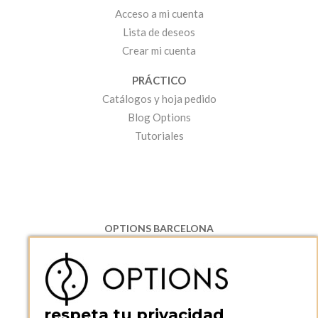
Acceso a mi cuenta
Lista de deseos
Crear mi cuenta
PRÁCTICO
Catálogos y hoja pedido
Blog Options
Tutoriales
OPTIONS BARCELONA
P.I. Can Bernades-Subirà, C/ Ripollès, 12
08130 Santa Perpetua de Moguda, Barcelona
ESPAñA
Teléfono:
+34 935 724 041
respeta tu privacidad