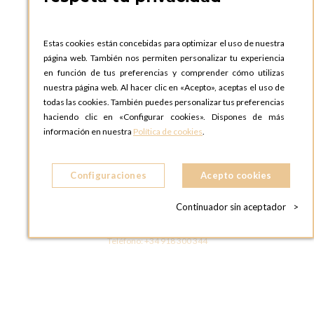
OPTIONS BARCELONA SHOWROOM
c/ Laforja, 102
08021 BARCELONA
Estas cookies están concebidas para optimizar el uso de nuestra
ESPAñA
página web. También nos permiten personalizar tu experiencia
Teléfono:
+34 935 724 041
en función de tus preferencias y comprender cómo utilizas
nuestra página web. Al hacer clic en «Acepto», aceptas el uso de
OPTIONS MADRID
todas las cookies. También puedes personalizar tus preferencias
C. Lucio Emilio Cándido, 6,
haciendo clic en «Configurar cookies». Dispones de más
28803 Alcalá de Henares, Madrid
información en nuestra
Política de cookies
.
ESPAñA
Teléfono:
+34 918 300 344
Configuraciones
Acepto cookies
OPTIONS MADRID SHOWROOM
C/ Bárbara de Braganza, 2
Continuador sin aceptador
>
28004 MADRID
ESPAñA
Teléfono:
+34 918 300 344