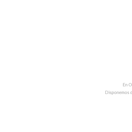
En O
Disponemos de 