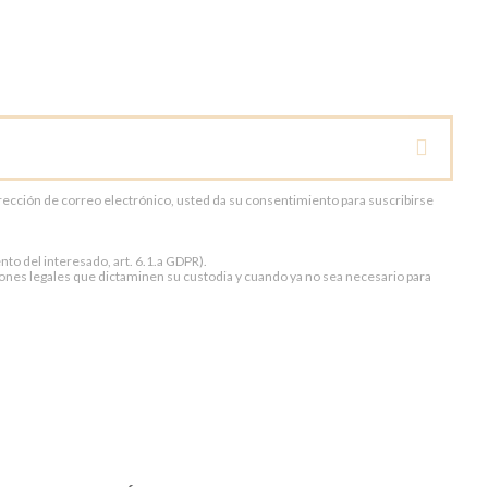
dirección de correo electrónico, usted da su consentimiento para suscribirse
to del interesado, art. 6.1.a GDPR).
ones legales que dictaminen su custodia y cuando ya no sea necesario para