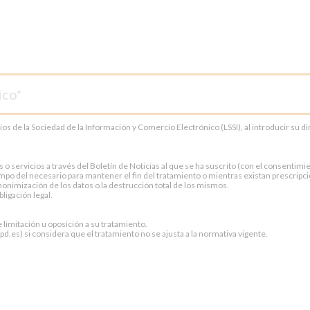
cios de la Sociedad de la Información y Comercio Electrónico (LSSI), al introducir su 
servicios a través del Boletín de Noticias al que se ha suscrito (con el consentimien
po del necesario para mantener el fin del tratamiento o mientras existan prescripci
onimización de los datos o la destrucción total de los mismos.
ligación legal.
e limitación u oposición a su tratamiento.
.es) si considera que el tratamiento no se ajusta a la normativa vigente.