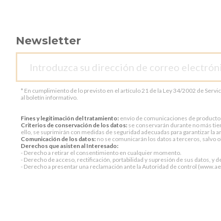
Newsletter
* En cumplimiento de lo previsto en el artículo 21 de la Ley 34/2002 de Servi
al boletín informativo.
Fines y legitimación del tratamiento:
envío de comunicaciones de productos o 
Criterios de conservación de los datos:
se conservarán durante no más tiem
ello, se suprimirán con medidas de seguridad adecuadas para garantizar la an
Comunicación de los datos:
no se comunicarán los datos a terceros, salvo ob
Derechos que asisten al Interesado:
- Derecho a retirar el consentimiento en cualquier momento.
- Derecho de acceso, rectificación, portabilidad y supresión de sus datos, y d
- Derecho a presentar una reclamación ante la Autoridad de control (www.aepd