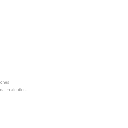
iones
a en alquiler..