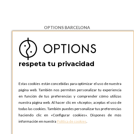
OPTIONS BARCELONA
P.I. Can Bernades-Subirà, C/ Ripollès, 12
08130 Santa Perpetua de Moguda, Barcelona
ESPAñA
Teléfono:
+34 935 724 041
respeta tu privacidad
OPTIONS BARCELONA SHOWROOM
c/ Laforja, 102
08021 BARCELONA
Estas cookies están concebidas para optimizar el uso de nuestra
ESPAñA
página web. También nos permiten personalizar tu experiencia
Teléfono:
+34 935 724 041
en función de tus preferencias y comprender cómo utilizas
nuestra página web. Al hacer clic en «Acepto», aceptas el uso de
OPTIONS MADRID
todas las cookies. También puedes personalizar tus preferencias
C. Lucio Emilio Cándido, 6,
haciendo clic en «Configurar cookies». Dispones de más
28803 Alcalá de Henares, Madrid
información en nuestra
Política de cookies
.
ESPAñA
Teléfono:
+34 918 300 344