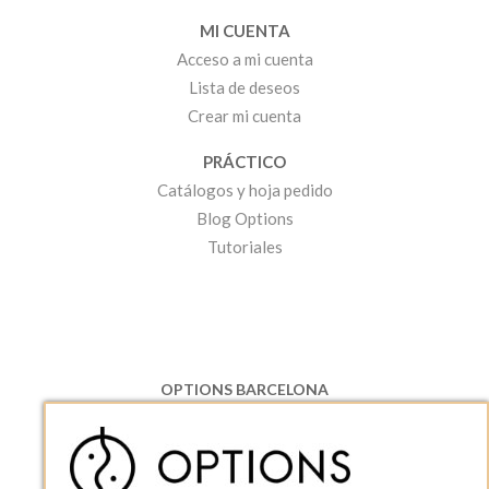
MI CUENTA
Acceso a mi cuenta
Lista de deseos
Crear mi cuenta
PRÁCTICO
Catálogos y hoja pedido
Blog Options
Tutoriales
OPTIONS BARCELONA
P.I. Can Bernades-Subirà, C/ Ripollès, 12
08130 Santa Perpetua de Moguda, Barcelona
ESPAñA
Teléfono:
+34 935 724 041