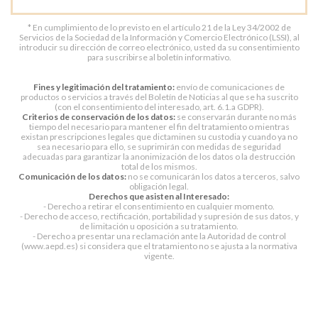
* En cumplimiento de lo previsto en el artículo 21 de la Ley 34/2002 de
Servicios de la Sociedad de la Información y Comercio Electrónico (LSSI), al
introducir su dirección de correo electrónico, usted da su consentimiento
para suscribirse al boletín informativo.
Fines y legitimación del tratamiento:
envío de comunicaciones de
productos o servicios a través del Boletín de Noticias al que se ha suscrito
(con el consentimiento del interesado, art. 6.1.a GDPR).
Criterios de conservación de los datos:
se conservarán durante no más
tiempo del necesario para mantener el fin del tratamiento o mientras
existan prescripciones legales que dictaminen su custodia y cuando ya no
sea necesario para ello, se suprimirán con medidas de seguridad
adecuadas para garantizar la anonimización de los datos o la destrucción
total de los mismos.
Comunicación de los datos:
no se comunicarán los datos a terceros, salvo
obligación legal.
Derechos que asisten al Interesado:
- Derecho a retirar el consentimiento en cualquier momento.
- Derecho de acceso, rectificación, portabilidad y supresión de sus datos, y
de limitación u oposición a su tratamiento.
- Derecho a presentar una reclamación ante la Autoridad de control
(www.aepd.es) si considera que el tratamiento no se ajusta a la normativa
vigente.