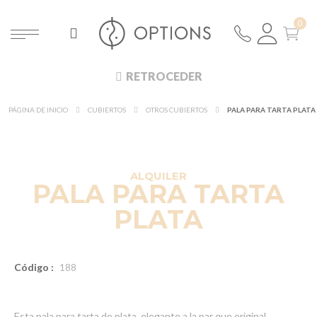
RETROCEDER
PÁGINA DE INICIO
CUBIERTOS
OTROS CUBIERTOS
PALA PARA TARTA PLATA
ALQUILER
PALA PARA TARTA
PLATA
Código :
188
Esta pala para tarta de plata, elegante a la par que original,