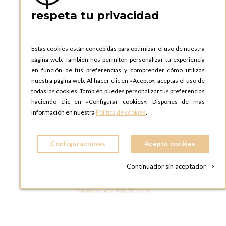
respeta tu privacidad
OPTIONS BARCELONA SHOWROOM
c/ Laforja, 102
08021 BARCELONA
Estas cookies están concebidas para optimizar el uso de nuestra
ESPAñA
página web. También nos permiten personalizar tu experiencia
Teléfono:
+34 935 724 041
en función de tus preferencias y comprender cómo utilizas
nuestra página web. Al hacer clic en «Acepto», aceptas el uso de
OPTIONS MADRID
todas las cookies. También puedes personalizar tus preferencias
C. Lucio Emilio Cándido, 6,
haciendo clic en «Configurar cookies». Dispones de más
28803 Alcalá de Henares, Madrid
información en nuestra
Política de cookies
.
ESPAñA
Teléfono:
+34 918 300 344
Configuraciones
Acepto cookies
OPTIONS MADRID SHOWROOM
C/ Bárbara de Braganza, 2
Continuador sin aceptador
>
28004 MADRID
ESPAñA
Teléfono:
+34 918 300 344