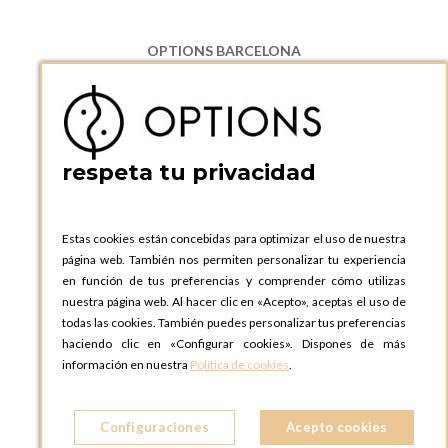
OPTIONS BARCELONA
P.I. Can Bernades-Subirà, C/ Ripollès, 12
08130 Santa Perpetua de Moguda, Barcelona
ESPAñA
Teléfono:
+34 935 724 041
respeta tu privacidad
OPTIONS BARCELONA SHOWROOM
c/ Laforja, 102
08021 BARCELONA
Estas cookies están concebidas para optimizar el uso de nuestra
ESPAñA
página web. También nos permiten personalizar tu experiencia
Teléfono:
+34 935 724 041
en función de tus preferencias y comprender cómo utilizas
nuestra página web. Al hacer clic en «Acepto», aceptas el uso de
OPTIONS MADRID
todas las cookies. También puedes personalizar tus preferencias
C. Lucio Emilio Cándido, 6,
haciendo clic en «Configurar cookies». Dispones de más
28803 Alcalá de Henares, Madrid
información en nuestra
Política de cookies
.
ESPAñA
Teléfono:
+34 918 300 344
Configuraciones
Acepto cookies
OPTIONS MADRID SHOWROOM