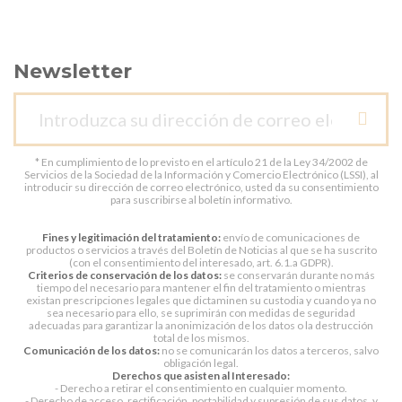
Newsletter
* En cumplimiento de lo previsto en el artículo 21 de la Ley 34/2002 de
Servicios de la Sociedad de la Información y Comercio Electrónico (LSSI), al
introducir su dirección de correo electrónico, usted da su consentimiento
para suscribirse al boletín informativo.
Fines y legitimación del tratamiento:
envío de comunicaciones de
productos o servicios a través del Boletín de Noticias al que se ha suscrito
(con el consentimiento del interesado, art. 6.1.a GDPR).
Criterios de conservación de los datos:
se conservarán durante no más
tiempo del necesario para mantener el fin del tratamiento o mientras
existan prescripciones legales que dictaminen su custodia y cuando ya no
sea necesario para ello, se suprimirán con medidas de seguridad
adecuadas para garantizar la anonimización de los datos o la destrucción
total de los mismos.
Comunicación de los datos:
no se comunicarán los datos a terceros, salvo
obligación legal.
Derechos que asisten al Interesado:
- Derecho a retirar el consentimiento en cualquier momento.
- Derecho de acceso, rectificación, portabilidad y supresión de sus datos, y