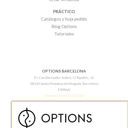
PRÁCTICO
Catálogos y hoja pedido
Blog Options
Tutoriales
OPTIONS BARCELONA
P.I. Can Bernades-Subirà, C/ Ripollès, 12
08130 Santa Perpetua de Moguda, Barcelona
ESPAñA
Teléfono:
+34 935 724 041
OPTIONS BARCELONA SHOWROOM
c/ Laforja, 102
08021 BARCELONA
ESPAñA