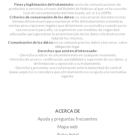
Fines y legitimación del tratamiento:
envío de comunicaciones de
productos o servicios a través del Boletín de Noticias al que se ha suscrito
(con el consentimiento del interesado, art. 6.1.a GDPR).
Criterios de conservación de los datos:
se conservarán durante no más
tiempo del necesario para mantener el fin del tratamiento o mientras
existan prescripciones legales que dictaminen su custodia y cuando ya no
sea necesario para ello, se suprimirán con medidas de seguridad
adecuadas para garantizar la anonimización de los datos o la destrucción
total de los mismos.
Comunicación de los datos:
no se comunicarán los datos a terceros, salvo
obligación legal.
Derechos que asisten al Interesado:
- Derecho a retirar el consentimiento en cualquier momento.
- Derecho de acceso, rectificación, portabilidad y supresión de sus datos, y
de limitación u oposición a su tratamiento.
- Derecho a presentar una reclamación ante la Autoridad de control
(www.aepd.es) si considera que el tratamiento no se ajusta a la normativa
vigente.
ACERCA DE
Ayuda y preguntas frecuentes
Mapa web
Aviso legal